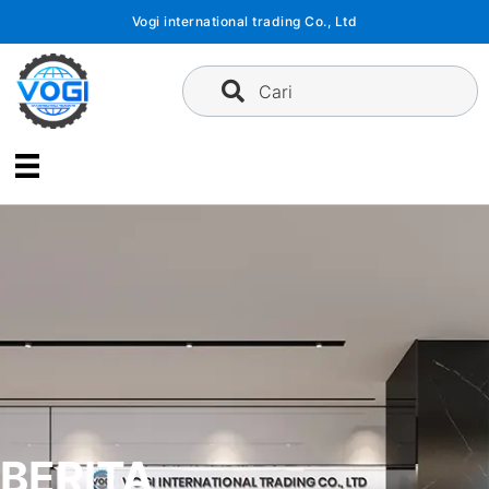
Langsung
Vogi international trading Co., Ltd
ke
konten
Cari
BERITA