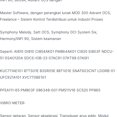
INFI 90, 800xA, Advant OCS dengan
Master Software, dengan perangkat lunak MOD 300 Advant OCS,
Freelance – Sistem Kontrol Terdistribusi untuk Industri Proses
Symphony Melody, Satt OCS, Symphony DCI System Six,
Harmony/INFI 90, Sistem keamanan
Seperti: AI810 DI810 CI854AK01 PM864AK01 CI830 EI803F NDCU-
51 DSAO120A SDCS-IOB-23 07AC91 07KT98 07AI91
KUC711AE101 87TS01E 83SR05E 88TV01E SNAT603CNT LDGRB-01
UFC921A101 XVC770BE101
PFEA111-65 PM803F 086348-001 PM511V16 SC520 PP865
VIBRO-METER:
Sensor getaran, Sensor akselerasi, Transduser arus eddy, Modul