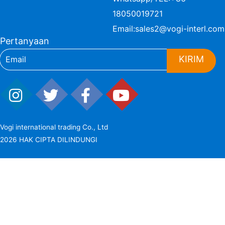
18050019721
Email:
sales2@vogi-interl.com
Pertanyaan
KIRIM
Vogi international trading Co., Ltd
2026 HAK CIPTA DILINDUNGI