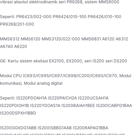
vibrasi absolut elektrodinamik seri PR9268, sistem MMS6000
Seperti: PR6423/002-000 PR6424/010-100 PR6426/010-100
PR9268/201-000
MMS6312 MMS6120 MMS3120/022-000 MMS6831 A6120 A6312
A6740 A6220
GE: Kartu sistem eksitasi EX2100, EX2000, seri IS200 seri DS200
Modul CPU IC693/IC695/IC697/IC698/IC200/IC660/IC670, Modul
komunikasi, Modul analog digital
Seperti: IS220PDOAH1A IS220PAICH2A IS220UCSAH1A
IS220PDIOH1B IS220YDOAS1A IS200BAIAH1BEE IS200CABPG1BAA
IS200DSPXH1BBD
IS200GGXDG1ABB IS200ISBBG1AAB IS200RAPAG1BBA