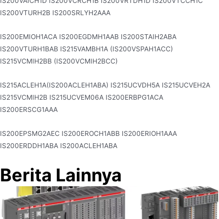
IS200VAICH1D IS200VCRCH1B IS200VRTDH1D IS200VTCCH1C
IS200VTURH2B IS200SRLYH2AAA
IS200EMIOH1ACA IS200EGDMH1AAB IS200STAIH2ABA
IS200VTURH1BAB IS215VAMBH1A (IS200VSPAH1ACC)
IS215VCMIH2BB (IS200VCMIH2BCC)
IS215ACLEH1A(IS200ACLEH1ABA) IS215UCVDH5A IS215UCVEH2A
IS215VCMIH2B IS215UCVEM06A IS200ERBPG1ACA
IS200ERSCG1AAA
IS200EPSMG2AEC IS200EROCH1ABB IS200ERIOH1AAA
IS200ERDDH1ABA IS200ACLEH1ABA
Berita Lainnya