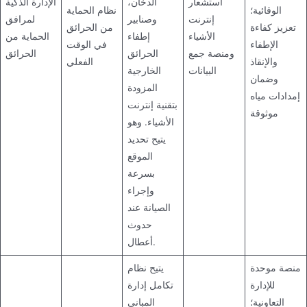
استشعار
الدخان،
الإدارة الذكية
الوقائية؛
نظام الحماية
إنترنت
وصنابير
لمرافق
تعزيز كفاءة
من الحرائق
الأشياء
إطفاء
الحماية من
الإطفاء
في الوقت
ومنصة جمع
الحرائق
الحرائق
والإنقاذ
الفعلي
البيانات
الخارجية
وضمان
المزودة
إمدادات مياه
بتقنية إنترنت
موثوقة
الأشياء. وهو
يتيح تحديد
الموقع
بسرعة
وإجراء
الصيانة عند
حدوث
أعطال.
منصة موحدة
يتيح نظام
للإدارة
تكامل إدارة
التعاونية؛
المباني