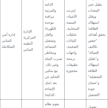
يطيل عمر
الذكية
المعدات
إنترنت
والمرئية
ويقلل
الأشياء،
مراقبة
استهلاك
المنصة
موحدة
الطاقة؛
السحابية،
للكهرباء
الإدارة
يحقق أهداف
تحليلات
والغاز
إدارة أمن
المركزية
"خفض
البيانات
وتشغيل
المباني
لأنظمة
تكاليف
الضخمة،
المصاعد
المتكاملة
المباني
العمالة"
واجهات
ومخاطر
و"تقليل
برمجة
تسرب المياه
استهلاك
تطبيقات
وغير ذلك،
الطاقة
محجوزة
مع تمكين
التشغيلية"
التحكم عن
و"ضمان
بعد (مثل
جودة
الإضاءة
التشغيل".
الذكية).
يقوم نظام
تحويل