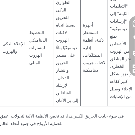
الطوارئ
"التعليمات
الذكي
الثابتة" إلى
للحريق
"إرشادات
أجهزة
بضبط اتجاه
ديناميكية"
استشعار
لافتات
التخطيط
يمنع
ذكية، أنظمة
الهروب
الديناميكي
الأشخاص
الإخلاء الذكي
إدارة
ديناميكيًا بناءً
لمسارات
من الهروب
والهروب
الممتلكات،
على مصدر
الهروب
نحو المناطق
لافتات هروب
الحريق
المثلى
الخطرة،
ديناميكية
وانتشار
ويعزز بشكل
الدخان،
كبير كفاءة
لإرشاد
الإخلاء ويقلل
الشاغلين
من الإصابات
إلى بر الأمان
في ضوء حادث الحريق الكبير هذا، قد تخضع الأنظمة الآلية لتحولات أعمق
لحماية الأرواح في جميع أنحاء العالم.