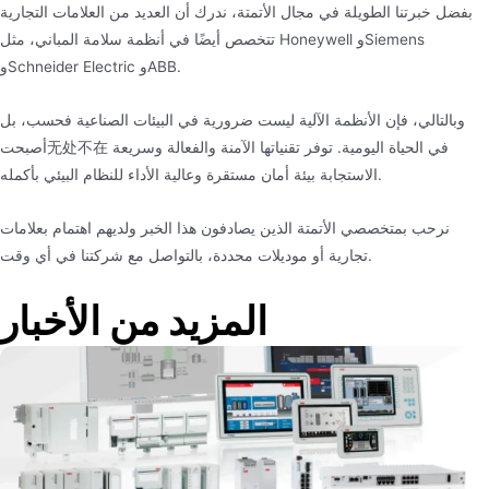
بفضل خبرتنا الطويلة في مجال الأتمتة، ندرك أن العديد من العلامات التجارية
تتخصص أيضًا في أنظمة سلامة المباني، مثل Honeywell وSiemens
وSchneider Electric وABB.
وبالتالي، فإن الأنظمة الآلية ليست ضرورية في البيئات الصناعية فحسب، بل
أصبحت无处不在 في الحياة اليومية. توفر تقنياتها الآمنة والفعالة وسريعة
الاستجابة بيئة أمان مستقرة وعالية الأداء للنظام البيئي بأكمله.
نرحب بمتخصصي الأتمتة الذين يصادفون هذا الخبر ولديهم اهتمام بعلامات
تجارية أو موديلات محددة، بالتواصل مع شركتنا في أي وقت.
المزيد من الأخبار