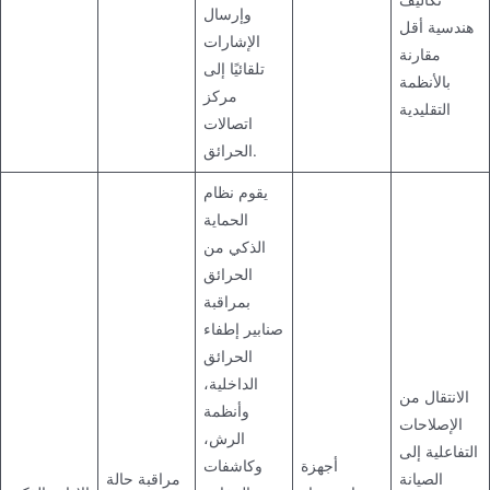
وإرسال
هندسية أقل
الإشارات
مقارنة
تلقائيًا إلى
بالأنظمة
مركز
التقليدية
اتصالات
الحرائق.
يقوم نظام
الحماية
الذكي من
الحرائق
بمراقبة
صنابير إطفاء
الحرائق
الداخلية،
الانتقال من
وأنظمة
الإصلاحات
الرش،
التفاعلية إلى
أجهزة
وكاشفات
الصيانة
مراقبة حالة