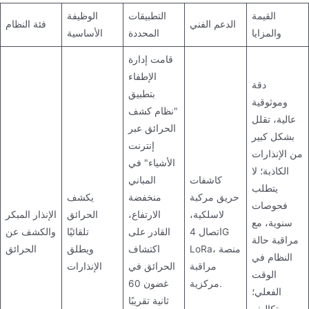
القيمة
التطبيقات
الوظيفة
الدعم الفني
فئة النظام
والمزايا
المحددة
الأساسية
قامت إدارة
الإطفاء
دقة
بتطبيق
وموثوقية
"نظام كشف
عالية، تقلل
الحرائق عبر
بشكل كبير
إنترنت
من الإنذارات
الأشياء" في
الكاذبة؛ لا
كاشفات
المباني
يتطلب
حريق مركبة
منخفضة
يكشف
فحوصات
لاسلكية،
الارتفاع،
الحرائق
الإنذار المبكر
سنوية، مع
اتصال 4G
القادر على
تلقائيًا
والكشف عن
مراقبة حالة
LoRa، منصة
اكتشاف
ويطلق
الحرائق
النظام في
مراقبة
الحرائق في
الإنذارات
الوقت
مركزية.
غضون 60
الفعلي؛
ثانية تقريبًا
تكاليف