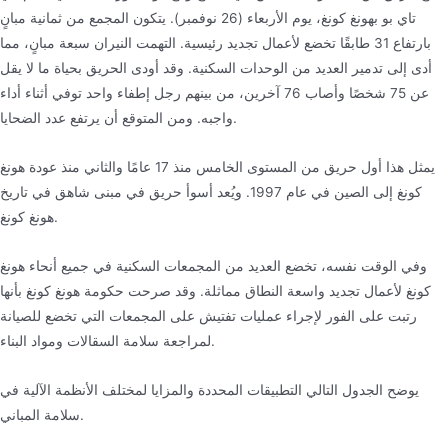
تاي بو بهونغ كونغ، يوم الأربعاء (26 نوفمبر). يتكون المجمع من ثمانية مبانٍ
بارتفاع 31 طابقًا تخضع لأعمال تجديد رئيسية. التهمت النيران سبعة مبانٍ، مما
أدى إلى تدمير العديد من الوحدات السكنية. وقد أودى الحريق بحياة ما لا يقل
عن 75 شخصًا وأصاب 76 آخرين، من بينهم رجل إطفاء واحد توفي أثناء أداء
واجبه. ومن المتوقع أن يرتفع عدد الضحايا.
يمثل هذا أول حريق من المستوى الخامس منذ 17 عامًا والثاني منذ عودة هونغ
كونغ إلى الصين في عام 1997. ويُعد أسوأ حريق في مبنى شاهق في تاريخ
هونغ كونغ.
وفي الوقت نفسه، تخضع العديد من المجمعات السكنية في جميع أنحاء هونغ
كونغ لأعمال تجديد واسعة النطاق مماثلة. وقد صرحت حكومة هونغ كونغ بأنها
رتبت على الفور لإجراء عمليات تفتيش على المجمعات التي تخضع للصيانة
لمراجعة سلامة السقالات ومواد البناء.
يوضح الجدول التالي التطبيقات المحددة والمزايا لمختلف الأنظمة الآلية في
سلامة المباني.