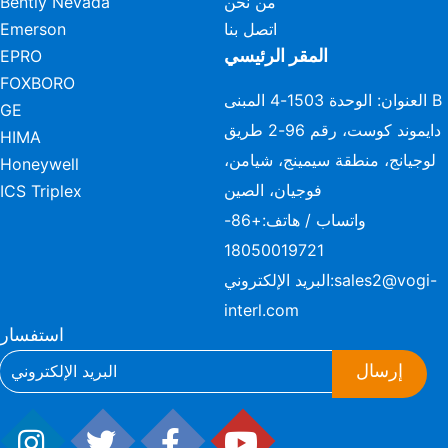
من نحن
Bently Nevada
اتصل بنا
Emerson
المقر الرئيسي
EPRO
FOXBORO
العنوان: الوحدة 1503-4 المبنى B
GE
دايموند كوست، رقم 96-2 طريق
HIMA
لوجيانج، منطقة سيمينج، شيامن،
Honeywell
فوجيان، الصين
ICS Triplex
واتساب / هاتف:
+86-
18050019721
sales2@vogi-
البريد الإلكتروني:
interl.com
استفسار
إرسال