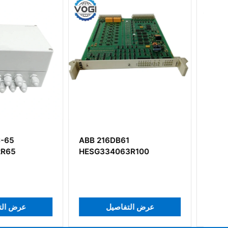
DB61
ABB XVC768AE101
4063R100
3BHB007211R0101
عرض التفاصيل
عرض التفاصي