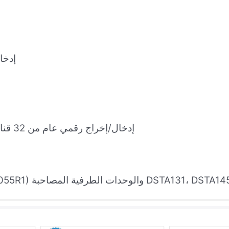
I110A/110AV1
DSDX180A: إدخال/إخراج رقمي عام من 32 قناة، يدعم الأوضاع المتكررة وغير المتكررة
ة واجهة الاتصال الخارجية CI856K01 (3BSE026055R1) والوحدات الطرفية المصاحبة DSTA131، DSTA145