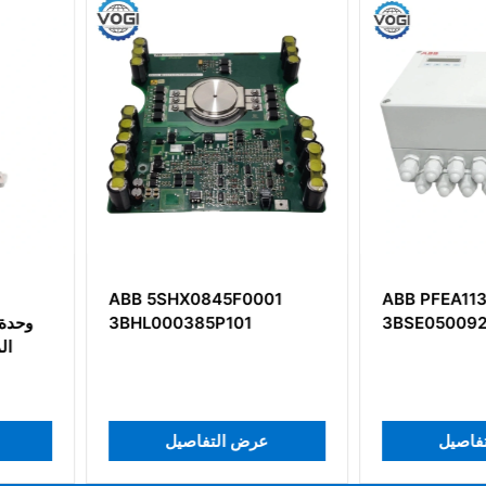
F0001
ABB PFEA113-65
ABB 216
01
3BSE050092R65
HESG33
ل
عرض التفاصيل
عرض 