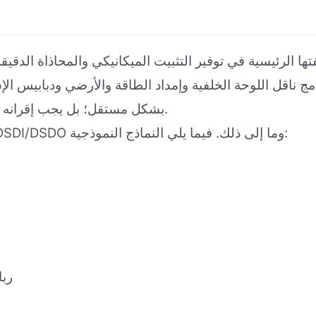
لا يمكن استخدام BB150 بشكل مستقل؛ بل يجب إقرانه بوحدات إدخال/إخراج مختلفة.
تشمل الأمثلة سلسلة DSAI وسلسلة DSAO وسلسلة DSDI/DSDO وما إلى ذلك. فيما يلي النماذج النموذجية:
DSAI151