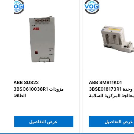
ABB SM811K01
ABB 5SHX0845
3BHL000385P1
3BSE018173R1 وحدة وحدة
المعالجة المركزية للسلامة
التفاصيل
عرض التفاصيل