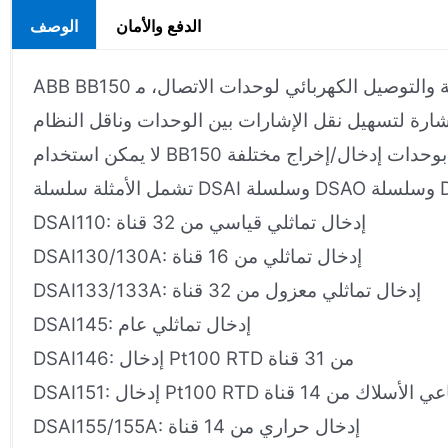
الدفع والأمان
الوصف
ABB BB150 هي مجرد قاعدة لوحدات الإدخال/الإخراج، وتتمثل وظيفتها الرئيسية في توفير التثبيت الميكانيكي والمحاذاة الدقيقة والتوصيل الكهربائي لوحدات الاتصال، م
DSAI110: إدخال تماثلي قياسي من 32 قناة
DSAI130/130A: إدخال تماثلي من 16 قناة
DSAI133/133A: إدخال تماثلي معزول من 32 قناة
DSAI145: إدخال تماثلي عام
DSAI146: إدخال Pt100 RTD من 31 قناة
: إدخال Pt100 RTD رباعي الأسلاك من 14 قناة
DSAI155/155A: إدخال حراري من 14 قناة