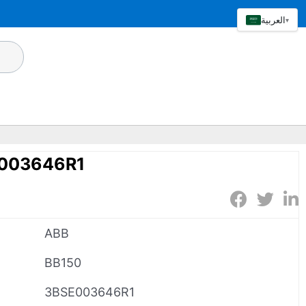
العربية
▾
E003646R1
ABB
BB150
3BSE003646R1