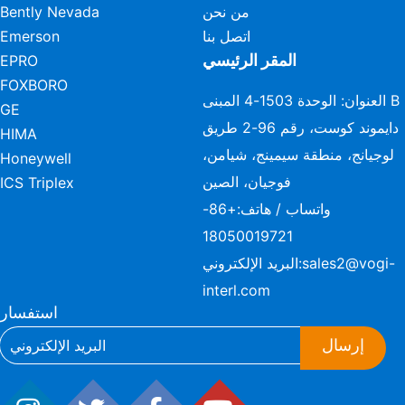
من نحن
Bently Nevada
اتصل بنا
Emerson
المقر الرئيسي
EPRO
FOXBORO
العنوان: الوحدة 1503-4 المبنى B
GE
دايموند كوست، رقم 96-2 طريق
HIMA
لوجيانج، منطقة سيمينج، شيامن،
Honeywell
فوجيان، الصين
ICS Triplex
واتساب / هاتف:
+86-
18050019721
sales2@vogi-
البريد الإلكتروني:
interl.com
استفسار
إرسال