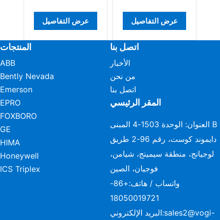
عرض التفاصيل
عرض التفاصيل
عرض التف
اتصل بنا
المنتجات
الأخبار
ABB
من نحن
Bently Nevada
اتصل بنا
Emerson
المقر الرئيسي
EPRO
FOXBORO
العنوان: الوحدة 1503-4 المبنى B
GE
دايموند كوست، رقم 96-2 طريق
HIMA
لوجيانج، منطقة سيمينج، شيامن،
Honeywell
فوجيان، الصين
ICS Triplex
واتساب / هاتف:
+86-
18050019721
sales2@vogi-
البريد الإلكتروني: