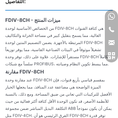
التفاصيل:
FDIV-8CH - ميزات المنتج
من الخصائص الأساسية لوحدة FDIV-8CH هي كثافة القنوات
العالية، مما يسمح بتقليل كبير في مساحة الخزانة والتكاليف
المرتبطة بالأجهزة. يضمن التصميم المتين لوحدة FDIV-8CH
تشغيلاً موثوقاً في البيئات الصناعية القاسية، مما يوفر توزيعاً
مستقراً للإشارات. علاوة على ذلك، توفر وحدة FDIV-8CH تكاملاً
سلساً مع شبكات PROFIBUS، مما يبسط تكوين النظام وصيانته.
مقارنة FDIV-8CH
عند مقارنة وحدة FDIV-8CH بمقسم قياسي بأربع قنوات، فإن
الميزة الواضحة هي مضاعفة عدد المنافذ، مما يجعلها الخيار
الأفضل للتركيبات التي تعاني من ضيق المساحة. ومع ذلك، بالنسبة
للأنظمة الأصغر، قد تكون الوحدة الأقل كثافة أكثر فعالية من حيث
التكلفة. البديل المباشر ضمن مجموعة ABB يمكن أن يكون نموذجاً
مثل FDIV-4CH. الفرق الرئيسي هو أن FDIV-8CH توفر قدرة