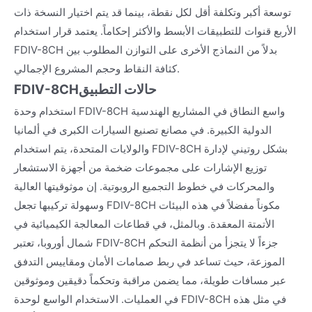
توسعة أكبر وتكلفة أقل لكل نقطة، بينما قد يتم اختيار النسخة ذات
الأربع قنوات للتطبيقات الأبسط والأكثر إحكاماً. يعتمد قرار استخدام
FDIV-8CH بدلاً من النماذج الأخرى على التوازن المطلوب بين
كثافة النقاط وحجم المشروع الإجمالي.
حالات التطبيق
FDIV-8CH
استخدام وحدة FDIV-8CH واسع النطاق في المشاريع الهندسية
الدولية الكبيرة. في مصانع تصنيع السيارات الكبرى في ألمانيا
والولايات المتحدة، يتم استخدام FDIV-8CH بشكل روتيني لإدارة
توزيع الإشارات على مجموعات ضخمة من أجهزة الاستشعار
والمحركات في خطوط التجميع الروبوتية. إن موثوقيتها العالية
وسهولة تركيبها تجعل FDIV-8CH مكوناً مفضلاً في هذه البيئات
الأتمتة المعقدة. وبالمثل، في قطاعات المعالجة الكيميائية في
شمال أوروبا، تعتبر FDIV-8CH جزءاً لا يتجزأ من أنظمة التحكم
الموزعة، حيث تساعد في ربط صمامات الأمان ومقاييس التدفق
عبر مسافات طويلة، مما يضمن مراقبة وتحكماً دقيقين وموثوقين
في العمليات. الاستخدام الواسع لوحدة FDIV-8CH في مثل هذه