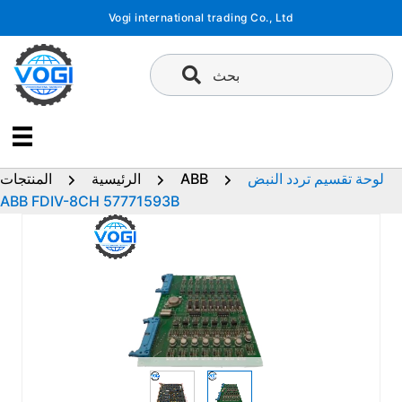
تخطى
Vogi international trading Co., Ltd
إلى
المحتوى
بحث
لوحة تقسيم تردد النبض
ABB
الرئيسية
المنتجات
ABB FDIV-8CH 57771593B