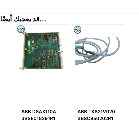
قد يعجبك أيضًا...
SAX110A
ABB TK821V020
ABB TB820V2
18291R1
3BSC950202R1
3BSE013208R1
مودم مجموعة
Modulebus