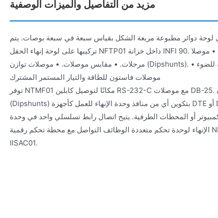
مزيد من التفاصيل والميزات الوصفية
ي لوحة دوائر مطبوعة مربعة الشكل بقياس سبعة في سبعة بوصات. يتم
تركيبها على لوحة إنهاء الحقل NFTP01 داخل خزانة INFI 90. تحتوي اللوحة على: • موصلا DB-25. •
مرحلات. • مقابس موصلات. • موصلات توازن (Dipshunts). • مصهر. • ثنائيات باعثة للضوء (LED). •
موصلات فاستون للطاقة والتيار المستمر المشترك
توفر NTMF01 مكانًا لتوصيل كابلين RS-232-C مع موصلات DB-25. تسمح موصلات التوازن
(Dipshunts) بتكوين أي من منافذ وحدة الإنهاء للعمل كأجهزة DTE أو DCE. تتيح هذه الميزة لوحدة
الكمبيوتر أو المحطات الطرفية. يتيح اتصال رابط تسلسلي واحد في وحدة
الإنهاء لوحدة تحكم متعددة الوظائف التواصل مع محطة تحكم رقمية NDCS03 أو محطة تحكم تناظرية
IISAC01.