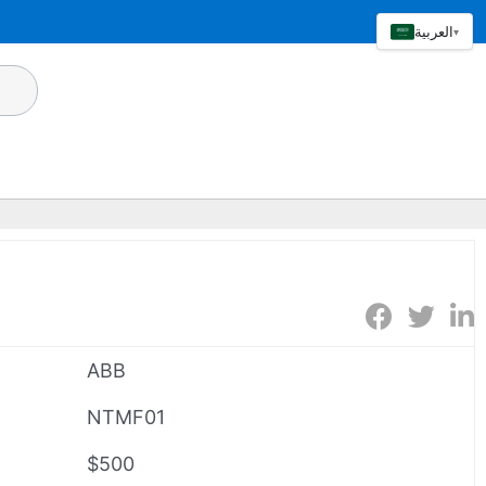
العربية
▾
ABB
NTMF01
$500