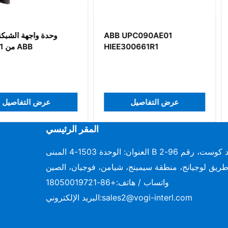
ABB UBC7
ABB UPC090AE01
وحدة و
HIEE300661R1
3BHE021
يل
عرض التفاصيل
عرض
المقر الرئيسي
العنوان: الوحدة 1503-4 المبنى B دايموند كوست، رقم 96-2
ريق لوجيانج، منطقة سيمينج، شيامن، فوجيان، الصين
واتساب / هاتف:
+86-18050019721
sales2@vogi-interl.com
البريد الإلكتروني: