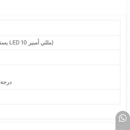
استهلاك التيار +24 فولت تيار مستمر 160 مللي أمبير، كحد أقصى (يستهلك مؤشر LED 10 مللي أمبير)
غير PVC (تصنيف UL PLTC) 90 در