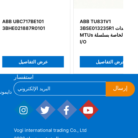
17BE101
ABB TU831V1
3BSE013235R1 وحدات I/O
887R0101
MTUs الخاصة بسلسلة S800
I/O
عرض التفاصيل
عرض التفاص
استفسار
إرسال
ط
Vogi international trading Co., Ltd