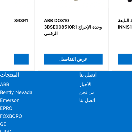
اجهة الشبكة التابعة
ABB DO810
R1
INNIS11 من ABB
3BSE008510R1 وحدة الإخراج
الرقمي
 التفاصيل
عرض التفاصيل
اتصل بنا
المنتجات
الأخبار
ABB
من نحن
Bently Nevada
اتصل بنا
Emerson
EPRO
FOXBORO
GE