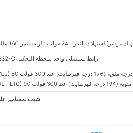
منفذا تسلسل RS-232-C، رابط تسلسلي واحد لمحطة التحكم
PVC (تصنيف UL CL2) 80 درجة مئوية (176 درجة فهرنهايت) عند 300 فولت
جة مئوية (194 درجة فهرنهايت) عند 300 فولت
تثبيت بمسامير على