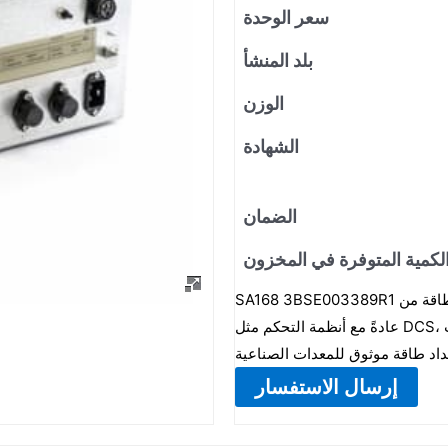
سعر الوحدة
بلد المنشأ
الوزن
الشهادة
الضمان
لكمية المتوفرة في المخزون
SA168 3BSE003389R1 هي وحدة إمداد طاقة من ABB مصممة لتطبيقات الأتمتة الصناعية. يتم دمجها
عادةً مع أنظمة التحكم مثل DCS، لتكون المكوّن الأساسي لتحويل الجهد المتردد إلى جهد مستمر ثابت
إرسال الاستفسار