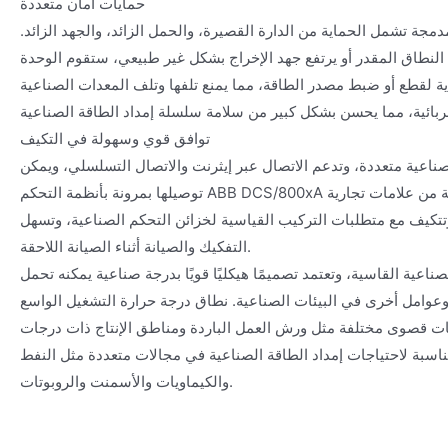
حمايات أمان متعددة
دمجة تشمل الحماية من الدارة القصيرة، والحمل الزائد، والجهد الزائد.
النطاق المقدر أو يرتفع جهد الإخراج بشكل غير طبيعي، ستقوم الوحدة
ة لقطع أو ضبط مصدر الطاقة، مما يمنع تلفها وتلف المعدات الصناعية
توافق قوي وسهولة في التكيف
ناعية متعددة، وتدعم الاتصال عبر إيثرنت والاتصال التسلسلي، ويمكن
توصيلها بمرونة بأنظمة التحكم ABB DCS/800xA كما يمكن ربطها بمعدات صناعية من علامات تجارية
تكيف مع متطلبات التركيب القياسية لخزائن التحكم الصناعية، وتسهل
التفكيك والصيانة أثناء الصيانة اللاحقة.
عية القاسية، وتعتمد تصميمًا هيكليًا قويًا بدرجة صناعية يمكنه تحمل
ر وعوامل أخرى في البيئات الصناعية. نطاق درجة حرارة التشغيل الواسع
ئات قصوى مختلفة مثل ورش العمل الباردة ومناطق الإنتاج ذات درجات
مناسبة لاحتياجات إمداد الطاقة الصناعية في مجالات متعددة مثل النفط
والكيماويات والأسمنت والروبوتات.