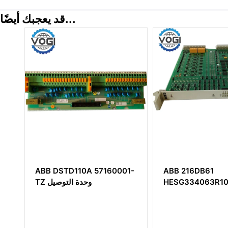
قد يعجبك أيضًا...
ABB DSTD110A 57160001-
ABB 216DB61
HESG334063R1
TZ وحدة التوصيل