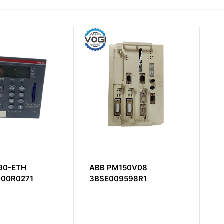
90-ETH
ABB PM150V08
A
ية
3BSE009598R1
000R0271