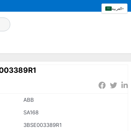
العربية
▾
E003389R1
ABB
SA168
3BSE003389R1