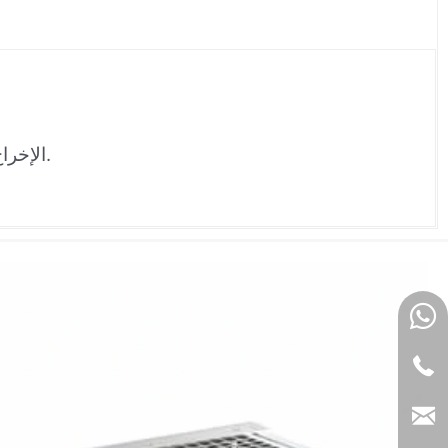
الإخراج هو 24 فولت تيار مستمر بتيار إخراج يصل إلى 25 أمبير، وكفاءة تحويل طاقة تتجاوز 90%، وفقدان طاقة منخفض.