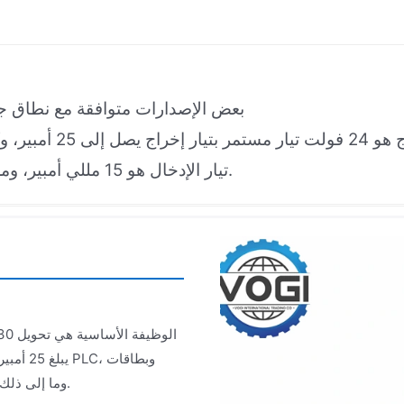
بعض الإصدارات متوافقة مع نطاق جهد إدخال واسع ي
تيار الإدخال هو 15 مللي أمبير، ومزودة بمصهر احتياطي 10 أمبير (الطراز 5672827-10).
يبلغ 25
أنظمة DCS، وما إلى ذلك، مما يمنع توقف المعدات أو أعطالها بسبب تقلبات الجهد.