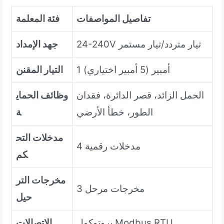
تفاصيل المواصفات
فئة المعلمة
24-240V تيار متردد/تيار مستمر
جهد الإمداد
1 أمبير (5 أمبير اختياري)
التيار المقنن
الحمل الزائد، قصر الدائرة، فقدان
وظائف الحماي
الطور، خطأ الأرضي
ة
مدخلات التح
4 مدخلات رقمية
كم
مخرجات التر
3 مخرجات مرحل
حيل
بروتوكول Modbus RTU
الاتصالات