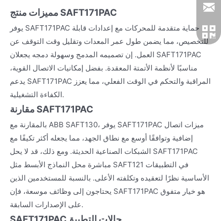
مميزات منتج SAFT171PAC
يوفر SAFT171PAC حماية متقدمة للمحركات مع إعدادات قابلة
للتخصيص، مما يضمن طول عمر المعدات وتقليل وقت التوقف عن
العمل. إن تصميمه المدمج وسهولة دمجه يجعلان SAFT171PAC
مناسبًا لأنظمة الأتمتة المعقدة. بفضل إمكانيات الاتصال القوية،
يدعم SAFT171PAC المراقبة والتحكم في الوقت الفعلي، مما يعزز
الكفاءة التشغيلية.
مقارنة SAFT171PAC
بالمقارنة مع ABB SAFT130، يوفر SAFT171PAC ميزات اتصال
إضافية وتوافقًا أوسع مع نطاق الجهد، مما يجعله أكثر تكيفًا مع
الشبكات الصناعية الحديثة. ومع ذلك، قد لا يحل SAFT171PAC
مباشرة محل النماذج الأبسط مثل SAFT121 في التطبيقات
الأساسية نظرًا لتعقيده وتكلفته الأعلى. بالنسبة للمستخدمين الذين
يحتاجون إلى وظائف موسعة، فإن SAFT171PAC هو خيار متفوق
على الإصدارات السابقة.
حالات التطبيق
SAFT171PAC