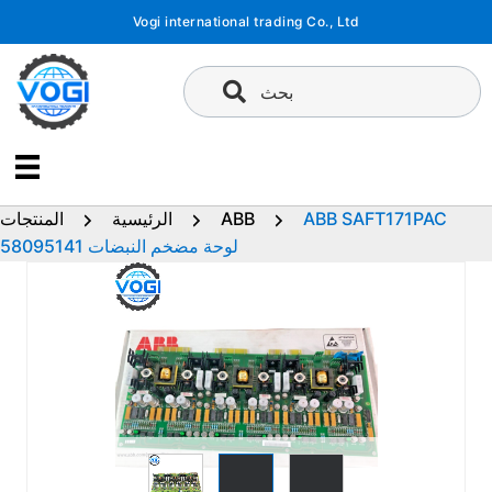
تخطى
Vogi international trading Co., Ltd
إلى
المحتوى
بحث
ABB SAFT171PAC
ABB
الرئيسية
المنتجات
58095141 لوحة مضخم النبضات