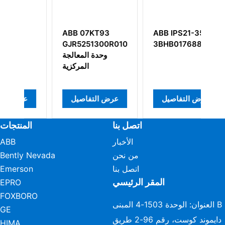
ABB 07KT93
ABB IPS21-35AD
A
GJR5251300R0101
3BHB017688R0001
5
وحدة المعالجة
المركزية
عرض التفاصيل
عرض التفاصيل
ع
اتصل بنا
المنتجات
الأخبار
ABB
من نحن
Bently Nevada
اتصل بنا
Emerson
المقر الرئيسي
EPRO
FOXBORO
العنوان: الوحدة 1503-4 المبنى B
GE
دايموند كوست، رقم 96-2 طريق
HIMA