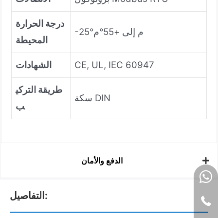
درجة الحرارة
-25°م إلى +55°م
المحيطة
CE, UL, IEC 60947
الشهادات
طريقة التركي
سكة DIN
ب
الدفع والأمان
التفاصيل: