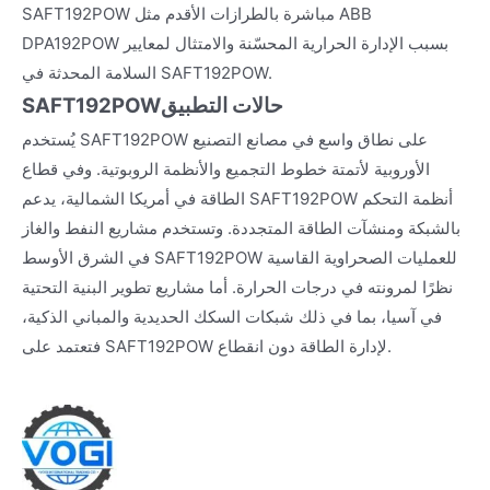
SAFT192POW مباشرة بالطرازات الأقدم مثل ABB
DPA192POW بسبب الإدارة الحرارية المحسّنة والامتثال لمعايير
السلامة المحدثة في SAFT192POW.
حالات التطبيق
SAFT192POW
يُستخدم SAFT192POW على نطاق واسع في مصانع التصنيع
الأوروبية لأتمتة خطوط التجميع والأنظمة الروبوتية. وفي قطاع
الطاقة في أمريكا الشمالية، يدعم SAFT192POW أنظمة التحكم
بالشبكة ومنشآت الطاقة المتجددة. وتستخدم مشاريع النفط والغاز
في الشرق الأوسط SAFT192POW للعمليات الصحراوية القاسية
نظرًا لمرونته في درجات الحرارة. أما مشاريع تطوير البنية التحتية
في آسيا، بما في ذلك شبكات السكك الحديدية والمباني الذكية،
فتعتمد على SAFT192POW لإدارة الطاقة دون انقطاع.