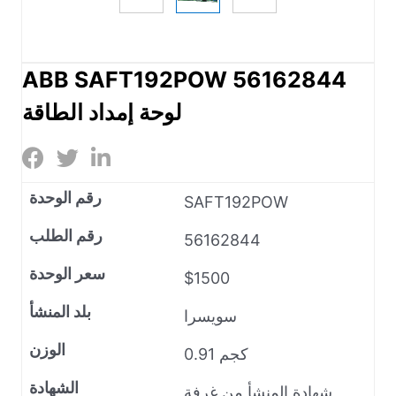
ABB SAFT192POW 56162844
لوحة إمداد الطاقة
رقم الوحدة
SAFT192POW
رقم الطلب
56162844
سعر الوحدة
$1500
بلد المنشأ
سويسرا
الوزن
0.91 كجم
الشهادة
شهادة المنشأ من غرفة