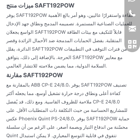
ميزات منتج SAFT192POW
يوفر SAFT192POW كفاءة واستقرارًا عاليين، وهو أمر بالغ الأهمية
للعمليات الصناعية المستمرة. تصميمه المدمج ونطاق جهد الإدخال
الواسع يجعلان SAFT192POW قابلاً للتكيف مع بيئات الطاقة
المتقلبة. بفضل الحمايات المدمجة ضد الأحمال الزائدة وقصر
الدائرة، يقلل SAFT192POW من فترات التوقف في التطبيقات
الحرجة. بالإضافة إلى ذلك، يتوافق SAFT192POW مع معايير
السلامة الدولية، مما يضمن ملاءمته للانتشار العالمي.
مقارنة SAFT192POW
بالمقارنة مع ABB CP-E 24/8.0، يوفر SAFT192POW تصنيف
كفاءة أعلى ونطاق درجة حرارة تشغيل أوسع، مما يجعله أكثر
ملاءمة للظروف القاسية. ومع ذلك، قد يُفضل CP-E 24/8.0
للمشاريع الحساسة من حيث التكلفة ذات المتطلبات الأقل. على
عكس Phoenix Quint PS-24/8.0، يوفر SAFT192POW حماية
محسّنة من اندفاع التيار وبصمة أصغر، على الرغم من أن سلسلة
Quint تتفوق في قابلية التوسع المعياري. لا يمكن استبدال