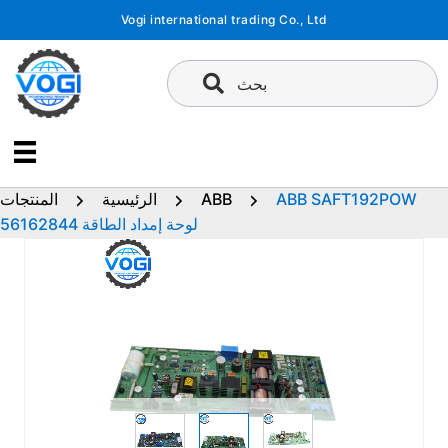
تخطى
Vogi international trading Co., Ltd
إلى
المحتوى
بحث
ABB SAFT192POW
ABB
الرئيسية
المنتجات
56162844 لوحة إمداد الطاقة