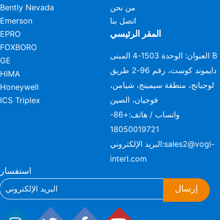
من نحن
Bently Nevada
اتصل بنا
Emerson
المقر الرئيسي
EPRO
FOXBORO
العنوان: الوحدة 1503-4 المبنى B
GE
دايموند كوست، رقم 96-2 طريق
HIMA
لوجيانج، منطقة سيمينج، شيامن،
Honeywell
فوجيان، الصين
ICS Triplex
واتساب / هاتف:
+86-
18050019721
sales2@vogi-
البريد الإلكتروني:
interl.com
استفسار
إرسال