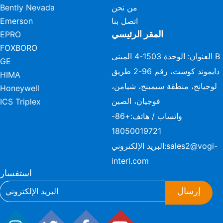
من نحن
Bently Nevada
اتصل بنا
Emerson
المقر الرئيسي
EPRO
FOXBORO
العنوان: الوحدة 1503-4 المبنى B
GE
دايموند كوست، رقم 96-2 طريق
HIMA
لوجيانج، منطقة سيمينج، شيامن،
Honeywell
فوجيان، الصين
ICS Triplex
واتساب / هاتف:
+86-
18050019721
sales2@vogi-
البريد الإلكتروني:
interl.com
استفسار
إرسال