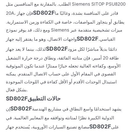
الطلب. بالمقارنة مع المنافسين مثل Siemens SITOP PSU8200
SD802F
قادر على المنافسة بشدة، وغالبًا ما
20A، فإن جهاز
يطابق أو يتجاوز المواصفات، خاصة في الكفاءة وزمن الاستمرارية.
ومع ذلك، قد يوفر نموذج Siemens ميزات تشخيصية متقدمة عبر
SD802F
القياسي.
واجهات الاتصال، وهو ما يفتقر إليه جهاز
SD802F
دائمًا بديلاً مباشرًا لكل مزود
لذلك، بينما لا يعد جهاز
طاقة 20 أمبير، فإن متانته الفائقة، ونطاق درجة حرارة التشغيل
الأوسع، وكفاءته العالية تجعله خيارًا ممتازًا عندما تكون الموثوقية
القصوى في المقام الأول على حساب الاتصال المتقدم. يمكنه
استبدال الوحدات الأقدم أو الأقل كفاءة في اللوحات الموجودة
بشكل فعال.
حالات التطبيق
SD802F
SD802F
يشهد استخدامًا واسع النطاق في مشاريع الهندسة
إن
الدولية الكبيرة نظرًا لمتانته وتوافقه مع المعايير العالمية. في
SD802F
على
مصانع تصنيع السيارات الأوروبية، يُستخدم جهاز