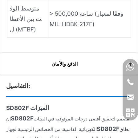
متوسط الوق
> 500,000 ساعة (وفقًا لمعيار
ت بين الأعطا
MIL-HDBK-217F)
ل (MTBF)
الدفع والأمان
التفاصيل:
SD802F الميزات
SD802F
مصمم لتحقيق أقصى درجات الموثوقية في البيئات
إن
SD802F
نطاق
الكهربائية القاسية. من الخصائص الرئيسية لجهاز