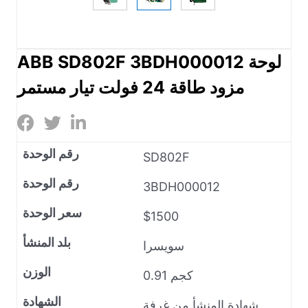
ABB SD802F 3BDH000012 لوحة
مزود طاقة 24 فولت تيار مستمر
رقم الوحدة
SD802F
رقم الوحدة
3BDH000012
سعر الوحدة
$1500
بلد المنشأ
سويسرا
الوزن
0.91 كجم
الشهادة
شهادة المنشأ من غرفة