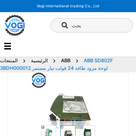
تخطى
Vogi international trading Co., Ltd
إلى
المحتوى
بحث
ABB SD802F
ABB
الرئيسية
المنتجات
3BDH000012 لوحة مزود طاقة 24 فولت تيار مستمر