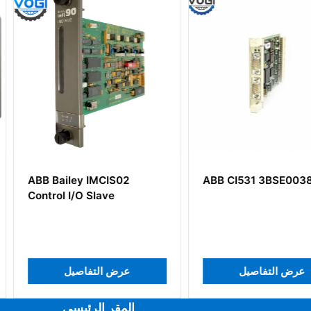
IS02
ABB CI531 3BSE003825R1
ABB PU
e
ل
عرض التفاصيل
عرض 
المقر الرئيسي