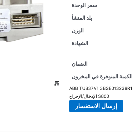
سعر الوحدة
بلد المنشأ
الوزن
الشهادة
الضمان
لكمية المتوفرة في المخزون
ABB TU837V1 3BSE01323 هو أيضًا كتلة طرفية موسعة، مماثلة لـ TU834، ويُستخدم أيضًا لوحدات
الإدخال/الإخراج S800
إرسال الاستفسار