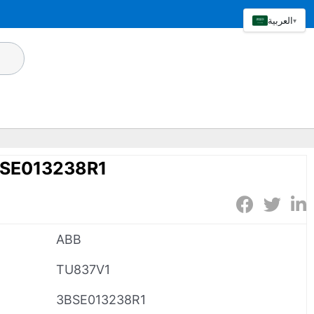
العربية
▾
SE013238R1
ABB
TU837V1
3BSE013238R1