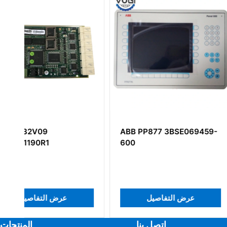
ABB PP877 3BSE069459-
ABB Bailey IMC
600
Control I/O Slav
التفاصيل
عرض التفاصيل
اتصل بنا
المنتجات