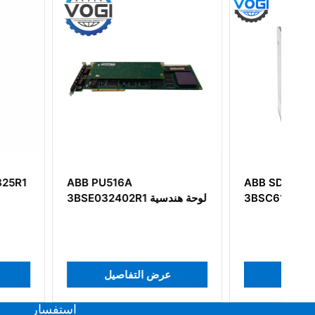
516A
ABB SD834
3BSC610067R1 مزود الطاقة
3BSE032402R1 لوحة هندسية
عرض التفاصيل
عرض التفاصي
استفسار