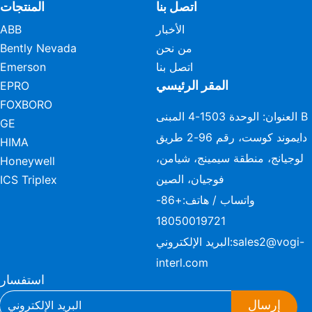
اتصل بنا
المنتجات
الأخبار
ABB
من نحن
Bently Nevada
اتصل بنا
Emerson
المقر الرئيسي
EPRO
FOXBORO
العنوان: الوحدة 1503-4 المبنى B
GE
دايموند كوست، رقم 96-2 طريق
HIMA
لوجيانج، منطقة سيمينج، شيامن،
Honeywell
فوجيان، الصين
ICS Triplex
واتساب / هاتف:
+86-
18050019721
sales2@vogi-
البريد الإلكتروني:
interl.com
استفسار
إرسال