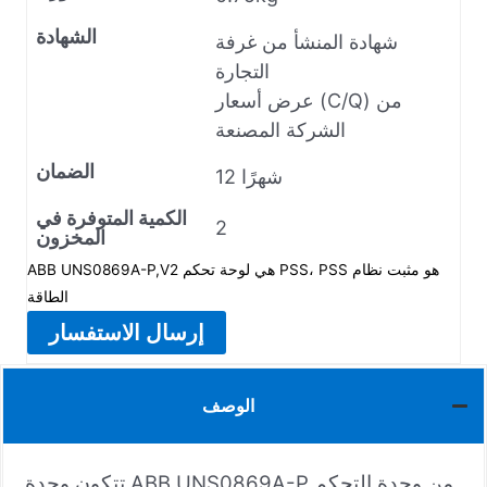
الشهادة
شهادة المنشأ من غرفة
التجارة
عرض أسعار (C/Q) من
الشركة المصنعة
الضمان
12 شهرًا
الكمية المتوفرة في
2
المخزون
ABB UNS0869A-P,V2 هي لوحة تحكم PSS، PSS هو مثبت نظام
الطاقة
إرسال الاستفسار
الوصف
تتكون وحدة ABB UNS0869A-P من وحدة التحكم