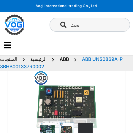
تخطى
Vogi international trading Co., Ltd
إلى
المحتوى
بحث
ABB UNS0869A-P
ABB
الرئيسية
المنتجات
3BHB001337R0002