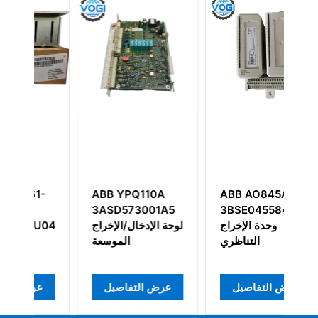
110A
ABB AO845A
ABB SPFEC12
وحدة الإدخال
3BSE045584R1
001A5
التناظري للطاقة
وحدة الإخراج
لوحة الإدخ
التناظري
عرض التفاصيل
عرض التفاصيل
عرض ال