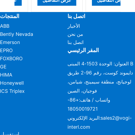
عرض التفاصيل
عرض التفاصيل
ع
اتصل بنا
المنتجات
الأخبار
ABB
من نحن
Bently Nevada
اتصل بنا
Emerson
المقر الرئيسي
EPRO
FOXBORO
العنوان: الوحدة 1503-4 المبنى B
GE
دايموند كوست، رقم 96-2 طريق
HIMA
لوجيانج، منطقة سيمينج، شيامن،
Honeywell
فوجيان، الصين
ICS Triplex
واتساب / هاتف:
+86-
18050019721
sales2@vogi-
البريد الإلكتروني:
interl.com
استفسار