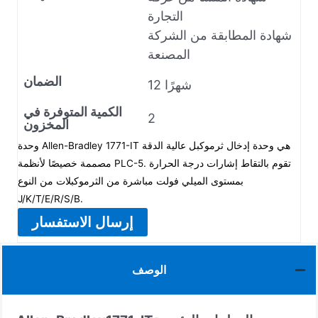
التجارة
شهادة المطابقة من الشركة
المصنعة
الضمان
12 شهرًا
الكمية المتوفرة في
2
المخزون
وحدة Allen-Bradley 1771-IT هي وحدة إدخال ثرموكبل عالية الدقة
مصممة خصيصًا لأنظمة PLC-5. تقوم بالتقاط إشارات درجة الحرارة
بمستوى الميلي فولت مباشرة من الثرموكبلات من النوع
J/K/T/E/R/S/B.
إرسال الاستفسار
الوصف