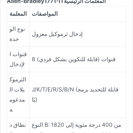
المعلمات الرئيسية
1771-IT
Allen-Bradley
المواصفات
المعلمة
نوع الو
إدخال ثرموكبل معزول
حدة
قنوات ا
8 قنوات (قابلة للتكوين بشكل فردي)
لإدخال
الثرموك
J/K/T/E/R/S/B/N (قابلة للتحديد برمج
بلات ال
يًا)
مدعوم
ة
النوع B: من 400 درجة مئوية إلى 1820
نطاق د