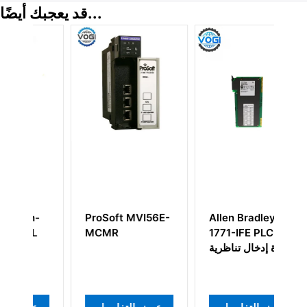
قد يعجبك أيضًا...
-
ProSoft MVI56E-
Allen Bradley
Al
دة
1771-IFE PLC-5
MCMR
L
عة
وحدة إدخال تناظرية