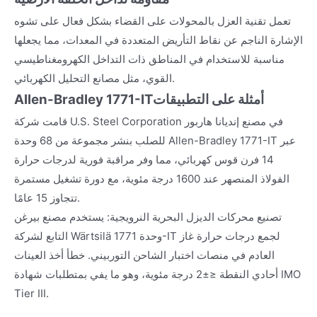
تعمل تقنية العزل بالمحولات على القضاء بشكل فعال على تشوه
الإشارة الناجم عن نقاط التأريض المتعددة في المعدات، مما يجعلها
مناسبة للاستخدام في المناطق ذات التداخل الكهرومغناطيسي
القوي، مثل مصانع التحليل الكهربائي.
أمثلة على التطبيقات
Allen-Bradley 1771-IT
قامت شركة U.S. Steel Corporation في مصنع إنديانا هاربور
للصلب بنشر مجموعة من 68 وحدة Allen-Bradley 1771-IT عبر
14 فرن قوس كهربائي، مما وفر مراقبة فورية لدرجات حرارة
الفولاذ المنصهر عند 1600 درجة مئوية، مع دورة تشغيل مستمرة
تتجاوز 15 عامًا.
تصنيع محركات الديزل البحرية النرويجية: يستخدم مصنع بيرغن
التابع لشركة Wärtsilä وحدة 1771-IT لجمع درجات حرارة غاز
العادم في منصات اختبار الشاحن التوربيني. خطأ أخذ العينات
أحادي النقطة ≤±2 درجة مئوية، وهو ما يفي بمتطلبات شهادة IMO
Tier III.