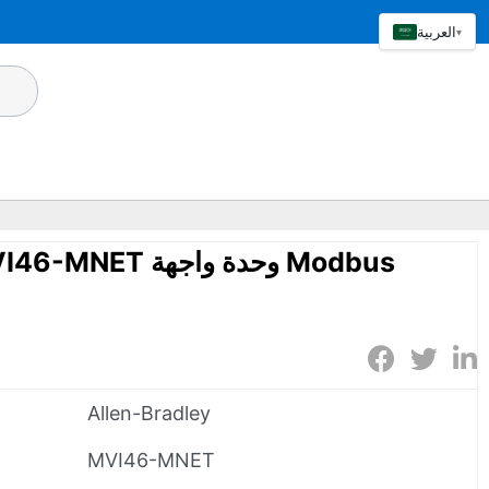
العربية
▾
radley MVI46-MNET
Allen-Bradley
MVI46-MNET