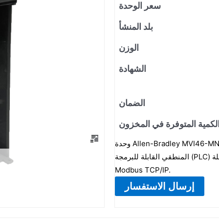
سعر الوحدة
بلد المنشأ
الوزن
الشهادة
الضمان
لكمية المتوفرة في المخزون
وحدة Allen-Bradley MVI46-MNET هي وحدة اتصال أحادية الفتحة. وهي مصممة لدمج وحدات التحكم
المنطقي القابلة للبرمجة (PLC) من سلسلة SLC 500 الخاصة بشركة Rockwell Automation مع شبكات
Modbus TCP/IP.
إرسال الاستفسار