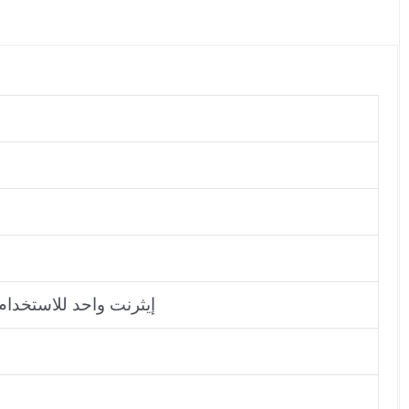
منفذ RJ45 واحد لتكوين RS232 ومنفذ RJ45 إيثرنت و