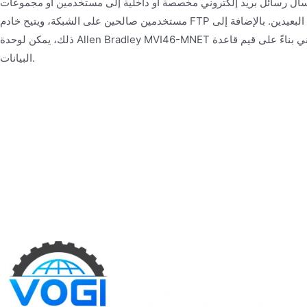
إرسال رسائل بريد إلكتروني مخصصة أو داخلية إلى مستخدمين أو مجموعات
مستخدمين صالحين على الشبكة، ويتيح خادم FTP نقل الملفات بين الوحدة والمضيفين البعيدين. بالإضافة إلى
ذلك، يمكن لوحدة Allen Bradley MVI46-MNET تشغيل إنشاء رسائل البريد الإلكتروني بناءً على قيم قاعدة
البيانات.