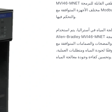
MVI46-MNET لربط وحدات التحكم المنطقي القابلة للبرمجة (PLC) من سلسلة SLC 500 في خط الإنتاج مع
مختلف الأجهزة المتوافقة مع Modbus مثل أجهزة الاستشعار ووحدات التحكم، مما يحقق مراقبة عملية الإنتاج
والتحكم فيها.
 المياه في أستراليا، يتم استخدام
Allen-Bradley MVI46-MNET لربط وحدات التحكم المنطقي القابلة للبرمجة (PLC) من سلسلة SLC 500
مات المتوافقة مع Modbus. يمكنه مراقبة عملية معالجة
قًا لجودة المياه ومتطلبات العملية،
وتحسين كفاءة وجودة معالجة المياه.