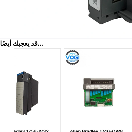
قد يعجبك أيضًا...
Allen Bradley  ذراع
Allen Bradley 1746-OW8