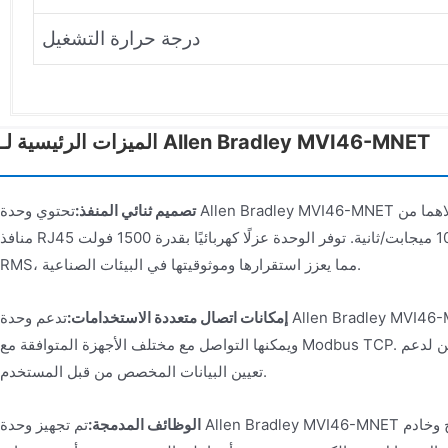
درجة حرارة التشغيل
الميزات الرئيسية لـ Allen Bradley MVI46-MNET
تصميم ثنائي المنفذ:
تحتوي وحدة Allen Bradley MVI46-MNET على منفذ تكوين ومنفذ تطبيقات، وكلاهما من
منافذ RJ45 إيثرنت، وتدعم معدلات نقل 10/100 ميجابت/ثانية. توفر الوحدة عزلًا كهربائيًا بقدرة 1500 فولت
RMS، مما يعزز استقرارها وموثوقيتها في البيئات الصناعية.
إمكانات اتصال متعددة الاستخدامات:
تدعم وحدة Allen Bradley MVI46-MNET وظائف العميل والخادم،
ويمكنها التواصل مع مختلف الأجهزة المتوافقة مع Modbus TCP. كما أنها تمتلك ذاكرة قابلة للتكوين لدعم
تعيين البيانات المخصص من قبل المستخدم.
الوظائف المدمجة:
تم تجهيز وحدة Allen Bradley MVI46-MNET بعميل بريد إلكتروني مدمج وخادم FTP.