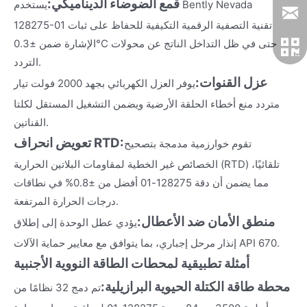
قمع الضوضاء الديناميكي:
يستخدم Bently Nevada
128275-01 تقنية التصفية الرقمية التكيفية للحفاظ على ثبات
الإشارة ضمن ±0.3°C حتى في ظل التداخل الناتج عن محولات
التردد.
عزل القنوات:
يوفر العزل الكهربائي بجهد 2000 فولت تيار
متردد منع أخطاء الحلقة الأرضية ويضمن التشغيل المستقل لكلتا
القناتين.
تعويض انحراف RTD:
تقوم خوارزمية مدمجة بتصحيح
الخصائص غير الخطية لمقاومات البلاتين الحرارية (RTD) تلقائيًا،
مما يضمن أن دقة 128275-01 أفضل من ±0.8% في نطاقات
درجات الحرارة المرتفعة.
منطق الأمان ضد الأعطال:
يؤدي عطل الوحدة إلى إطلاق
إنذار مرحل إجباري، بما يتوافق مع معايير حماية الآلات API 670.
أمثلة تطبيقية لمحطات الطاقة النووية الأجنبية
محطة طاقة الكتلة الحيوية البرازيلية:
تم دمج 32 نظامًا من