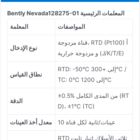
المعلمات الرئيسية
128275-01
Bently Nevada
المواصفات
المعلمة
قناة مزدوجة، RTD (Pt100) أ
نوع الإدخال
و مزدوجة حرارية (J/K/T/E)
RTD: -50°C إلى +300°C /
نطاق القياس
TC: 0°C إلى 1200°C
±0.5% من المدى الكامل (RT
الدقة
D)، ±1°C (TC)
10 عينات/ثانية لكل قناة
معدل أخذ العينات
RTD ثلاثي الأسلاك (تيار ثابت