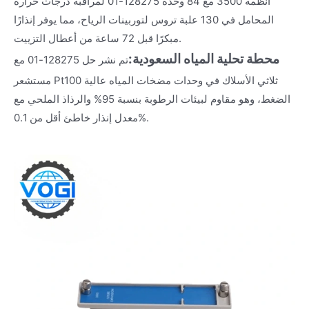
أنظمة 3500 مع 84 وحدة 128275-01 لمراقبة درجات حرارة
المحامل في 130 علبة تروس لتوربينات الرياح، مما يوفر إنذارًا
مبكرًا قبل 72 ساعة من أعطال التزييت.
محطة تحلية المياه السعودية:
تم نشر حل 128275-01 مع
مستشعر Pt100 ثلاثي الأسلاك في وحدات مضخات المياه عالية
الضغط، وهو مقاوم لبيئات الرطوبة بنسبة 95% والرذاذ الملحي مع
معدل إنذار خاطئ أقل من 0.1%.