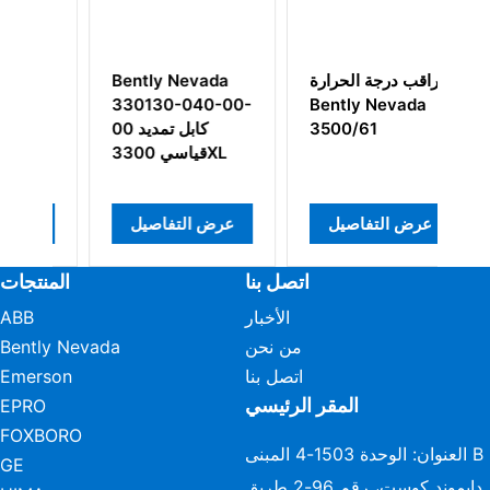
مراقب Bently
مراقب درجة الحرارة
Nevada
-040-00-
Bently Nevada
Nevada 132419-
01 رباعي القنوات
3500/61
قياسي 3300XL
عرض التفاصيل
عرض التفاصيل
عرض الت
اتصل بنا
المنتجات
الأخبار
ABB
من نحن
Bently Nevada
اتصل بنا
Emerson
المقر الرئيسي
EPRO
FOXBORO
العنوان: الوحدة 1503-4 المبنى B
GE
دايموند كوست، رقم 96-2 طريق