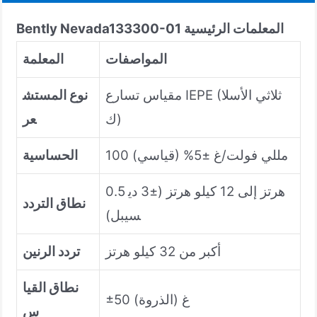
المعلمات الرئيسية
133300-01
Bently Nevada
المواصفات
المعلمة
مقياس تسارع IEPE (ثلاثي الأسلا
نوع المستش
ك)
عر
100 مللي فولت/غ ±5% (قياسي)
الحساسية
0.5 هرتز إلى 12 كيلو هرتز (±3 دي
نطاق التردد
سيبل)
أكبر من 32 كيلو هرتز
تردد الرنين
نطاق القيا
±50 غ (الذروة)
س