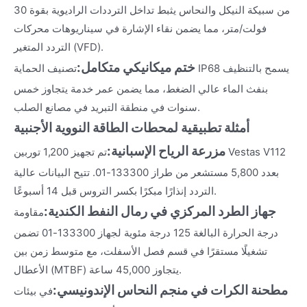
من سبيكة النيكل والنحاس يثبط تداخل الترددات الراديوية بقوة 30
فولت/متر، مما يضمن نقاء الإشارة في سيناريوهات محركات
التردد المتغير (VFD).
ختم ميكانيكي متكامل:
تصنيف الحماية IP68 يسمح بالتنظيف
بنفث الماء عالي الضغط، مما يضمن عمر خدمة يتجاوز خمس
سنوات في منطقة التبريد في مصانع الصلب.
أمثلة تطبيقية لمحطات الطاقة النووية الأجنبية
مزرعة الرياح الإسبانية:
تم تجهيز 1,200 توربين Vestas V112
بعدد 5,800 مستشعر من طراز 133300-01. تتيح البيانات عالية
التردد إنذارًا مبكرًا بكسر التروس قبل 14 أسبوعًا.
جهاز الطرد المركزي في رمال النفط الكندية:
مقاومة
درجة الحرارة البالغة 125 درجة مئوية لجهاز 133300-01 تضمن
تشغيلًا مستقرًا في قسم فصل الأسفلت، مع متوسط زمن بين
الأعطال (MTBF) يتجاوز 45,000 ساعة.
مطحنة الكرات في منجم النحاس الإندونيسي:
في بيئات