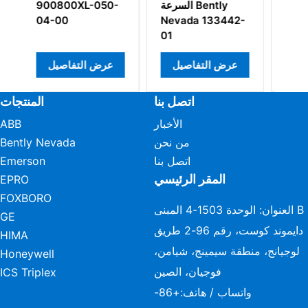
88984-01
السرعة Bently
050-
Nevada 133442-
01
عرض التفاصيل
عرض التفاصيل
عرض 
اتصل بنا
المنتجات
الأخبار
ABB
من نحن
Bently Nevada
اتصل بنا
Emerson
المقر الرئيسي
EPRO
FOXBORO
العنوان: الوحدة 1503-4 المبنى B
GE
دايموند كوست، رقم 96-2 طريق
HIMA
لوجيانج، منطقة سيمينج، شيامن،
Honeywell
فوجيان، الصين
ICS Triplex
واتساب / هاتف:
+86-