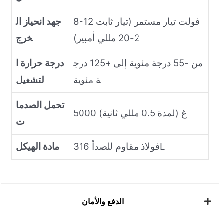
8-12 فولت تيار مستمر (تيار ثابت
جهد انحياز ال
2-20 مللي أمبير)
خرج
من -55 درجة مئوية إلى +125 درج
درجة حرارة ا
ة مئوية
لتشغيل
تحمل الصدما
5000 غ (لمدة 0.5 مللي ثانية)
ت
فولاذ مقاوم للصدأ 316L
مادة الهيكل
الدفع والأمان