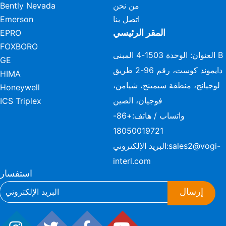
من نحن
Bently Nevada
اتصل بنا
Emerson
المقر الرئيسي
EPRO
FOXBORO
العنوان: الوحدة 1503-4 المبنى B
GE
دايموند كوست، رقم 96-2 طريق
HIMA
لوجيانج، منطقة سيمينج، شيامن،
Honeywell
فوجيان، الصين
ICS Triplex
واتساب / هاتف:
+86-
18050019721
sales2@vogi-
البريد الإلكتروني:
interl.com
استفسار
إرسال