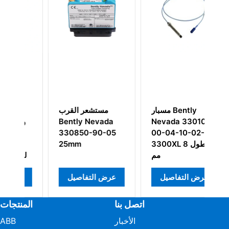
ل/
مسبار Bently
مستشعر القرب
هة
Nevada 330104-
Bently Nevada
رة
00-04-10-02-00
330850-90-05
Be
3300XL بطول 8
25mm
1
مم
ال
عرض التفاصيل
عرض التفاصيل
ع
اتصل بنا
المنتجات
الأخبار
ABB