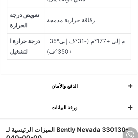
تعويض درجة
رقاقة حرارية مدمجة
الحرارة
-35°م إلى +177°م (-31°ف إلى
درجة حرارة ا
+350°ف)
لتشغيل
الدفع والأمان
ورقة البيانات
الميزات الرئيسية لـ Bently Nevada 330130-
040-00-00