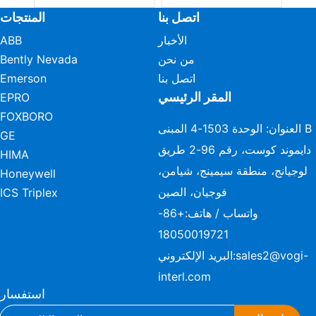
اتصل بنا
المنتجات
الأخبار
ABB
من نحن
Bently Nevada
اتصل بنا
Emerson
المقر الرئيسي
EPRO
FOXBORO
العنوان: الوحدة 1503-4 المبنى B
GE
دايموند كوست، رقم 96-2 طريق
HIMA
لوجيانج، منطقة سيمينج، شيامن،
Honeywell
فوجيان، الصين
ICS Triplex
واتساب / هاتف:
+86-
18050019721
sales2@vogi-
البريد الإلكتروني:
interl.com
استفسار