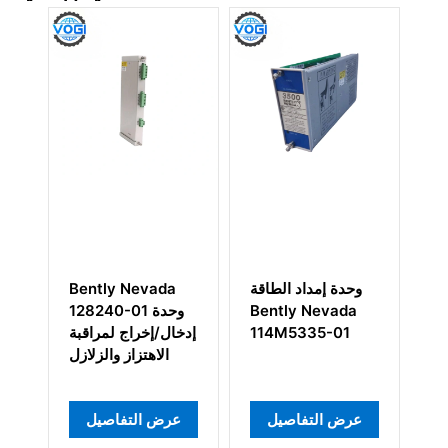
Be
وحدة إمداد الطاقة
Bently Nevada
دة
Bently Nevada
128240-01 وحدة
اج
114M5335-01
إدخال/إخراج لمراقبة
حة
الاهتزاز والزلازل
مع
ية
عرض التفاصيل
عرض التفاصيل