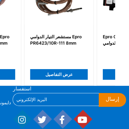
Epro CON021 محول إشارة
مستشعر التيار
التيار الدوامي
0R-111 8mm
عرض التفاصيل
عرض التفاص
استفسار
إرسال
ط