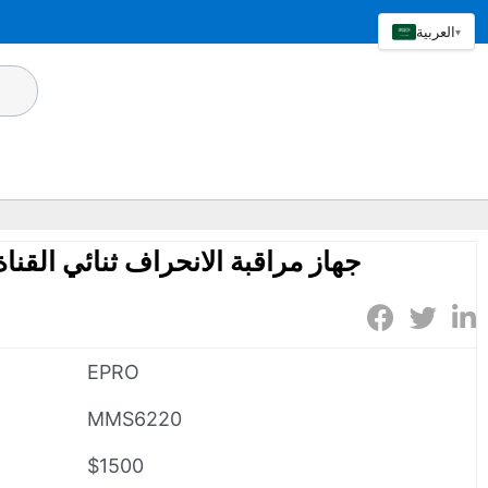
العربية
▾
EPRO MMS6220 جهاز مراقبة الانحراف ثنائي القناة
EPRO
MMS6220
$1500