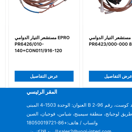
 الدوامي Epro
مستشعر التيار الدوامي Epro
مست
PR6423/000-000 8mm
PR6423/1
-120
يل
عرض التفاصيل
عرض
المقر الرئيسي
العنوان: الوحدة 1503-4 المبنى B دايموند كوست، رقم 96-2
ريق لوجيانج، منطقة سيمينج، شيامن، فوجيان، الصين
واتساب / هاتف:
+86-18050019721
sales2@vogi-interl.com
البريد الإلكتروني: