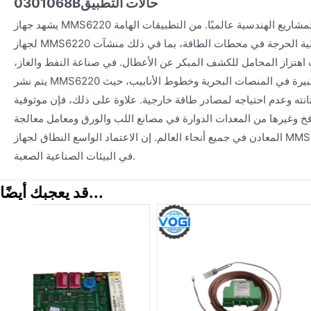
حالات التطبيق
0301068B
يشهد جهاز MMS6220 استخدامًا واسع النطاق في المشاريع الهندسية عالميًا. من التطبيقات الهامة
لجهاز MMS6220 استخدامه على التوربينات الآلية الحرجة في محطات الطاقة، بما في ذلك منشآت
ب اهتزاز المحامل للكشف المبكر عن الأعطال. في صناعة النفط والغاز،
يتم نشر MMS6220 على الضواغط والمضخات الكبيرة في المنصات البحرية وخطوط الأنابيب، حيث
نته وعدم احتياجه لمصادر طاقة خارجية. علاوة على ذلك، فإن موثوقية MMS6220 تجعله خيارًا
نافخ وغيرها من المعدات الدوارة في مصانع اللب والورق ومعامل معالجة
المعادن في جميع أنحاء العالم. إن الاعتماد الواسع النطاق لجهاز MMS6220 هو دليل على أدائه المثبت
في البيئات الصناعية الصعبة.
قد يعجبك أيضًا...