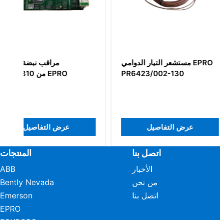
شعر التيار الدوامي EPRO
مستشعر التيار الدوامي EPRO
PR6423/002-130
PR6426/010-
140+CON011/916
 التفاصيل
عرض التفاصيل
اتصل بنا
المنتجات
الأخبار
ABB
من نحن
Bently Nevada
اتصل بنا
Emerson
EPRO