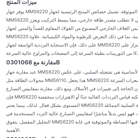
ميزات المنتج
يوفر جهاز MMS6220 مجموعة من خصائص المنتج الموثوقة. تشمل خصائص المنتج الرئيسية لجهاز
MMS6220 طبيعته ذاتية التوليد، التي لا تتطلب مصدر طاقة خارجي، مما يبسط التركيب ويعزز
يضمن الغلاف الخارجي المصنوع من الفولاذ المقاوم للصدأ والمتين لجهاز
MMS6220 متانة ممتازة في الظروف القاسية، بما في ذلك التعرض للرطوبة والمواد الكيميائية. علاوة
على ذلك، فإن الاستجابة الترددية الواسعة لجهاز MMS6220 تجعله فعالاً للغاية في مراقبة الاهتزاز على
مقارنة مع 0301068B
عند مقارنة جهاز MMS6220 مع طرازات أخرى، فإن ميزته الأساسية هي تشغيله السلبي، على عكس
محولات الطاقة مثل MMS6110. هذا يجعل MMS6220 بديلاً مباشرًا للعديد من مستشعرات السرعة
الحاجة إلى تغييرات في الأسلاك. ومع ذلك، مقارنة بمقاييس التسارع IEPE الأكثر حداثة،
فإن MMS6220 لديه استجابة ترددية أقل ولا يمكنه قياس الترددات العالية جدًا أو الاهتزازات منخفضة
المستوى بشكل فعال. لذلك، بينما يعتبر MMS6220 بديلاً مثاليًا لمستشعرات السرعة السلبية المماثلة
، فهو ليس بديلاً مباشرًا لمقاييس التسارع عالية التردد المستخدمة في
التحليل المفصل. يتفوق MMS6220 في التطبيقات التي تكون فيها البساطة والموثوقية في غاية
الأهمية.