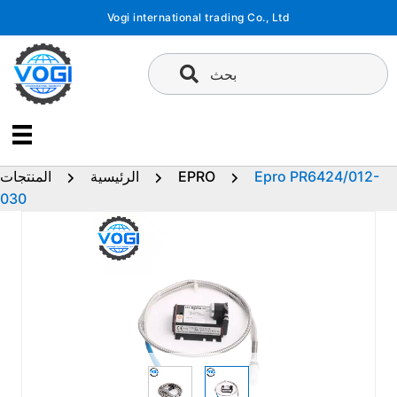
تخطى
Vogi international trading Co., Ltd
إلى
المحتوى
بحث
Epro PR6424/012-
EPRO
الرئيسية
المنتجات
030