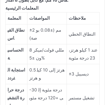
قاس 16 مم، مع كابل بطول 8 أمتار.
المعلمات الرئيسية
ملاحظات
المواصفات
المعلمة
±2 مم (±0.08 بو
نطاق القي
النطاق الخطي
صة)
اس
عند 1 كيلو هرتز،
8 مللي فولت/ميكر
الحساسي
23 درجة مئوية
ون ±5%
ة
0.5 هرتز إلى 10 كيل
استجابة ال
±3 ديسيبل
و هرتز
تردد
-30 درجة مئوية إل
درجة حرا
تشغيل مستمر
ى +120 درجة مئوي
رة التشغي