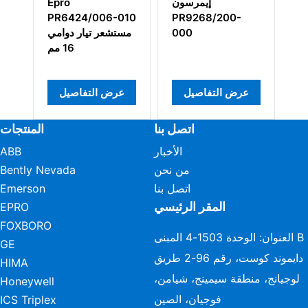
Ep
إيمرسون
Epro
PR6424/006-010
PR9268/200-
P
مي
000
مستشعر تيار دوامي
16 مم
عرض التفاصيل
عرض التفاصيل
اتصل بنا
المنتجات
الأخبار
ABB
من نحن
Bently Nevada
اتصل بنا
Emerson
المقر الرئيسي
EPRO
FOXBORO
العنوان: الوحدة 1503-4 المبنى B
GE
دايموند كوست، رقم 96-2 طريق
HIMA
لوجيانج، منطقة سيمينج، شيامن،
Honeywell
فوجيان، الصين
ICS Triplex