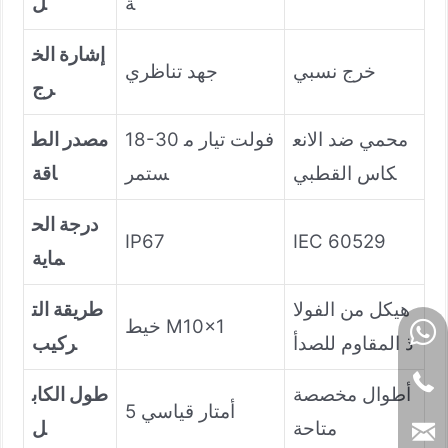
ة
ل
إشارة الخ
خرج نسبي
جهد تناظري
رج
محمي ضد الانع
18-30 فولت تيار م
مصدر الط
كاس القطبي
ستمر
اقة
درجة الح
IP67
IEC 60529
ماية
هيكل من الفولا
طريقة الت
خيط M10×1
ذ المقاوم للصدأ
ركيب
أطوال مخصصة
طول الكاب
5 أمتار قياسي
متاحة
ل