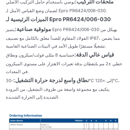
ملحقات التركيب:
نوصي باستخدام حامل التركيب الأصلي
لضمان وضع القياس الأمثل لـ Epro PR6424/006-030.
الميزات الرئيسية لـ Epro PR6424/006-030
موثوقية صناعية:
يتميز Epro PR6424/006-030 بهيكل من
الفولاذ المقاوم للصدأ مغلق بالكامل مع تصنيف IP67، مما يضمن
تشغيلًا مستقرًا طويل الأمد في البيئات الصناعية القاسية.
قياس عالي الدقة:
حساسية 8 مللي فولت/ميكرون ونطاق
خطي ±2 مم يلتقطان بدقة تغيرات الاهتزاز على مستوى الميكرون
في المعدات.
نطاق واسع لدرجة حرارة التشغيل:
-30°C إلى +120°C،
يتكيف مع مجموعة واسعة من ظروف التشغيل، من البرودة
الشديدة إلى الحرارة الشديدة.