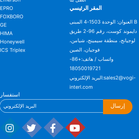
المقر الرئيسي
EPRO
FOXBORO
العنوان: الوحدة 1503-4 المبنى B
GE
دايموند كوست، رقم 96-2 طريق
HIMA
لوجيانج، منطقة سيمينج، شيامن،
Honeywell
فوجيان، الصين
ICS Triplex
واتساب / هاتف:
+86-
18050019721
sales2@vogi-
البريد الإلكتروني:
interl.com
استفسار
إرسال