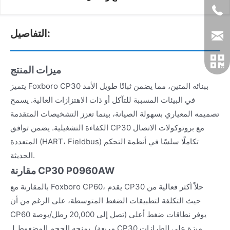
التفاصيل:
ميزات المنتج
يتميز Foxboro CP30 ببنائه المتين، مما يضمن ثباتًا طويل الأمد
في البيئات المسببة للتآكل أو ذات الاهتزازات العالية. يسمح
تصميمه المعياري بسهولة الصيانة، بينما تعزز التشخيصات المتقدمة
الكفاءة التشغيلية. يضمن توافق CP30 مع بروتوكولات الاتصال
المتعددة (HART، Fieldbus) تكاملًا سلسًا في أنظمة التحكم
الحديثة.
مقارنة CP30 P0960AW
بالمقارنة مع Foxboro CP60، يقدم CP30 حلاً أكثر فعالية من
حيث التكلفة لتطبيقات الضغط المتوسطة، على الرغم من أن
CP60 يوفر نطاقات ضغط أعلى (تصل إلى 20,000 رطل/بوصة
مربعة). يمنحه الحجم المضغوط لـ CP30 ميزة على الطرازات