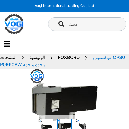
تخطى
Vogi international trading Co., Ltd
إلى
المحتوى
بحث
فوكسبورو CP30
FOXBORO
الرئيسية
المنتجات
P0960AW وحدة واجهة