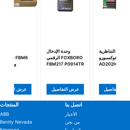
الوحدات التناظرية
وحدة الإدخال
فوكسبورو
الرقمي FOXBORO
M6
FBM217 P0914TR
AD202HJ
عرض التفاصيل
عرض التفاصيل
عر
اتصل بنا
المنتجات
الأخبار
ABB
من نحن
Bently Nevada
اتصل بنا
Emerson