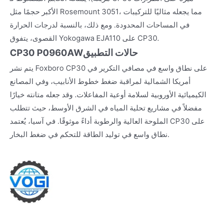
الأكبر حجمًا مثل Rosemount 3051، مما يجعله مثاليًا للتركيبات
في المساحات المحدودة. ومع ذلك، بالنسبة لدرجات الحرارة
القصوى، يتفوق Yokogawa EJA110 على CP30.
حالات التطبيق
CP30 P0960AW
يتم نشر Foxboro CP30 على نطاق واسع في مصافي التكرير في
أمريكا الشمالية لمراقبة ضغط خطوط الأنابيب، وفي المصانع
الكيميائية الأوروبية لسلامة أوعية المفاعلات. وقد جعله متانته خيارًا
مفضلاً في مشاريع تحلية المياه في الشرق الأوسط، حيث تتطلب
الملوحة العالية والرطوبة أداءً موثوقًا. في آسيا، يُعتمد CP30 على
نطاق واسع في توليد الطاقة للتحكم في ضغط البخار.