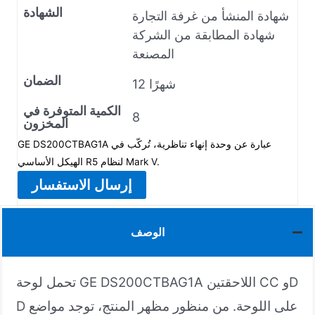
الشهادة
شهادة المنشأ من غرفة التجارة
شهادة المطابقة من الشركة
المصنعة
الضمان
12 شهرًا
الكمية المتوفرة في
8
المخزون
GE DS200CTBAG1A عبارة عن وحدة إنهاء تناظرية، تُركّب في
الهيكل الأساسي R5 لنظام Mark V.
إرسال الاستفسار
الوصف
تحمل لوحة GE DS200CTBAG1A اللاحقتين CC وD
D على اللوحة. من منظور مظهر المنتج، توجد مواضع