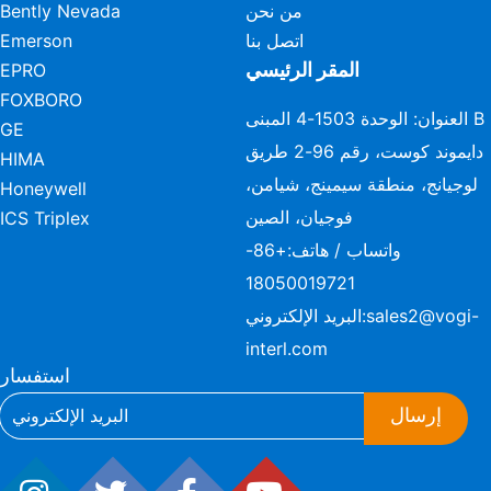
من نحن
Bently Nevada
اتصل بنا
Emerson
المقر الرئيسي
EPRO
FOXBORO
العنوان: الوحدة 1503-4 المبنى B
GE
دايموند كوست، رقم 96-2 طريق
HIMA
لوجيانج، منطقة سيمينج، شيامن،
Honeywell
فوجيان، الصين
ICS Triplex
واتساب / هاتف:
+86-
18050019721
sales2@vogi-
البريد الإلكتروني:
interl.com
استفسار
إرسال