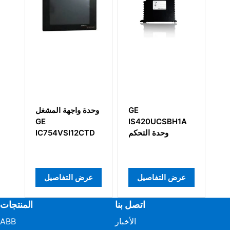
GE
GE
وحدة 
IS420UCSBH1A
IS230JPDGH1A
IS200JPDGH1ABC
وحدة التحكم
CTD
عرض التفاصيل
عرض التفاصيل
عرض
اتصل بنا
المنتجات
الأخبار
ABB