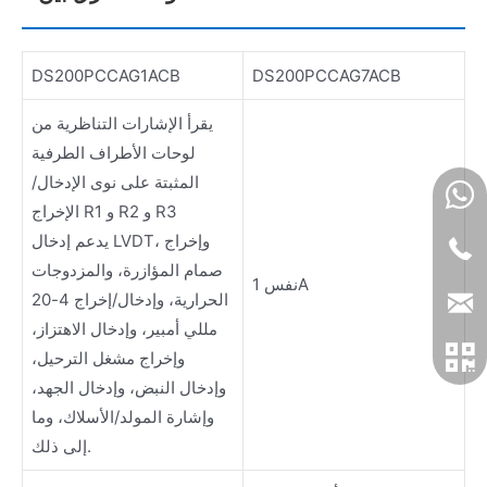
DS200PCCAG1ACB
DS200PCCAG7ACB
يقرأ الإشارات التناظرية من
لوحات الأطراف الطرفية
المثبتة على نوى الإدخال/
الإخراج R1 و R2 و R3
يدعم إدخال LVDT، وإخراج
صمام المؤازرة، والمزدوجات
نفس 1A
الحرارية، وإدخال/إخراج 4-20
مللي أمبير، وإدخال الاهتزاز،
وإخراج مشغل الترحيل،
وإدخال النبض، وإدخال الجهد،
وإشارة المولد/الأسلاك، وما
إلى ذلك.