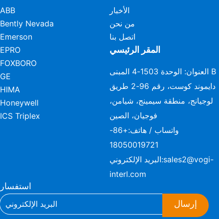
الأخبار
ABB
من نحن
Bently Nevada
اتصل بنا
Emerson
المقر الرئيسي
EPRO
FOXBORO
العنوان: الوحدة 1503-4 المبنى B
GE
دايموند كوست، رقم 96-2 طريق
HIMA
لوجيانج، منطقة سيمينج، شيامن،
Honeywell
فوجيان، الصين
ICS Triplex
واتساب / هاتف:
+86-
18050019721
sales2@vogi-
البريد الإلكتروني:
interl.com
استفسار
إرسال