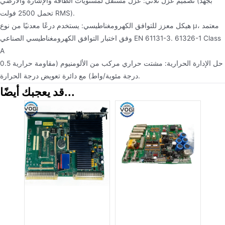
تصميم عزل ثلاثي: عزل مستقل لمستويات الطاقة والإشارة والأرضي (بجهد
تحمل 2500 فولت RMS).
هيكل معزز للتوافق الكهرومغناطيسي: يستخدم درعًا معدنيًا من نوع μ، معتمد
وفق اختبار التوافق الكهرومغناطيسي الصناعي EN 61131-3. 61326-1 Class
A
حل الإدارة الحرارية: مشتت حراري مركب من الألومنيوم (مقاومة حرارية 0.5
درجة مئوية/واط) مع دائرة تعويض درجة الحرارة.
قد يعجبك أيضًا...