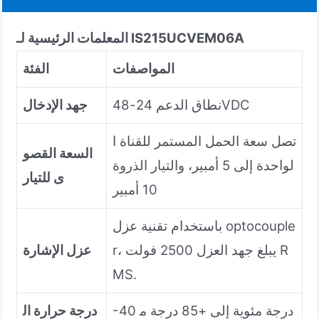
المعلمات الرئيسية لـ IS215UCVEM06A
المواصفات
الفئة
نطاق الدعم 24-48VDC
جهد الإدخال
تصل سعة الحمل المستمر للقناة ا
السعة القصو
لواحدة إلى 5 أمبير، والتيار الذروة
ى للتيار
10 أمبير
باستخدام تقنية عزل optocouple
r، يبلغ جهد العزل 2500 فولت R
عزل الإشارة
MS.
-40 درجة مئوية إلى +85 درجة م
درجة حرارة ال