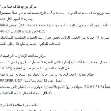
مركز توزيع طاقة صناعي
1.
بنية توزيع طاقة متعددة القنوات: تستخدم 8 مخارج مستقلة، تدعم حملاً مستمرًا
بقدرة 5 أمبير لكل قناة.
تنظيم الجهد الديناميكي: دائرة تنظيم جهد ذكية مدمجة (بدقة ±1%) تعوض تلقائيًا
عن تقلبات الإدخال 24-48VDC.
حماية من الحمل الزائد: تحقق خوارزمية الحماية العكسية المتكاملة I²t سرعة
استجابة للدائرة القصيرة تبلغ 10 مللي ثانية.
مركز معالجة الإشارات الرقمية
2.
اكتساب إشارة عالي السرعة: محول تناظري رقمي 16-بت (معدل أخذ عينات
1MSPS) يدعم تحليل إشارة DI في الوقت الفعلي.
نظام تغذية راجعة للحالة: يزامن حالة الجهاز مع السحابة عبر واجهة
PROFIBUS DP (معدل نقل 12 ميجابت/ثانية).
التنبؤ بالأعطال: خوارزميات اختبار ذاتي مدمجة (متوافقة مع IEC 61131-3) تتنبأ
بالأعطال المحتملة مثل تقادم المكثفات.
نظام حماية سلامة النظام
3.