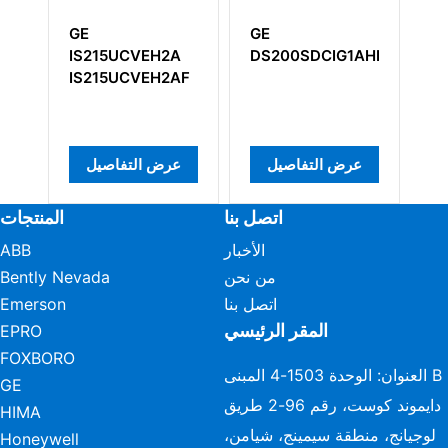
خال/
GE
GE
ية GE
DS200SDCIG1AHB
IS215UCVEH2A
IS215UCVEH2AF
IS2
ل
عرض التفاصيل
عرض التفاصيل
اتصل بنا
المنتجات
الأخبار
ABB
من نحن
Bently Nevada
اتصل بنا
Emerson
المقر الرئيسي
EPRO
FOXBORO
العنوان: الوحدة 1503-4 المبنى B
GE
دايموند كوست، رقم 96-2 طريق
HIMA
لوجيانج، منطقة سيمينج، شيامن،
Honeywell