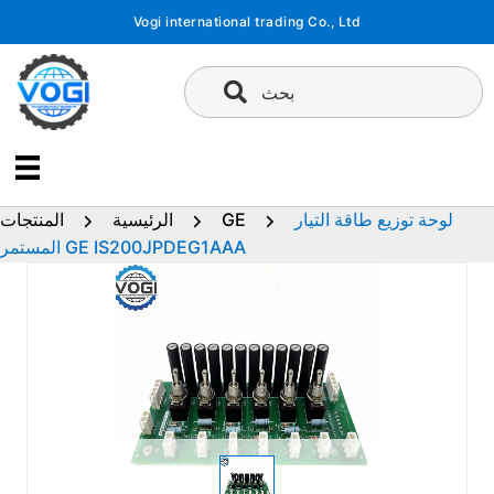
تخطى
Vogi international trading Co., Ltd
إلى
المحتوى
بحث
لوحة توزيع طاقة التيار
GE
الرئيسية
المنتجات
المستمر GE IS200JPDEG1AAA