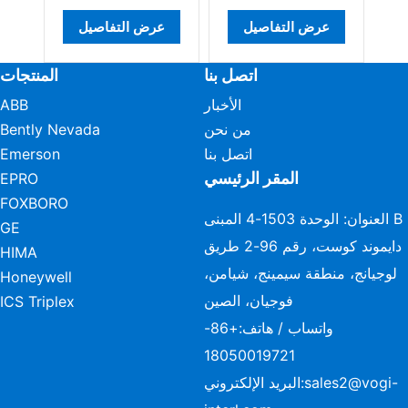
عرض التفاصيل
عرض التفاصيل
عرض ا
اتصل بنا
المنتجات
الأخبار
ABB
من نحن
Bently Nevada
اتصل بنا
Emerson
المقر الرئيسي
EPRO
FOXBORO
العنوان: الوحدة 1503-4 المبنى B
GE
دايموند كوست، رقم 96-2 طريق
HIMA
لوجيانج، منطقة سيمينج، شيامن،
Honeywell
فوجيان، الصين
ICS Triplex
واتساب / هاتف:
+86-
18050019721
sales2@vogi-
البريد الإلكتروني: