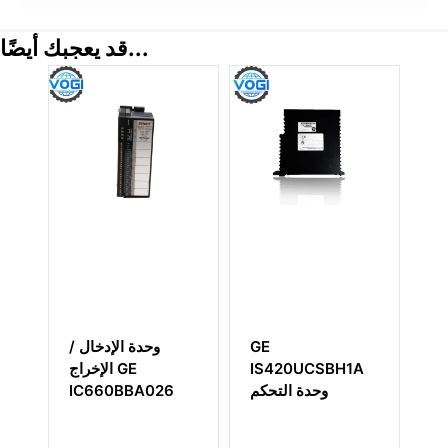
قد يعجبك أيضًا...
GE IC697CGR935
GE
وح
IS420UCSBH1A
وحدة التحكم
026