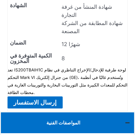
الشهادة
شهادة المنشأ من غرفة
التجارة
شهادة المطابقة من الشركة
المصنعة
الضمان
12 شهرًا
الكمية المتوفرة في
8
المخزون
تعد IS200TBAIH1C لوحة طرفية للإدخال/الإخراج التناظري في نظام
التحكم Mark VI من جنرال إلكتريك (GE)، وتُستخدم غالبًا في أنظمة
التحكم للمعدات الكبيرة مثل التوربينات البخارية والتوربينات الغازية في
محطات الطاقة.
إرسال الاستفسار
المواصفات الفنية