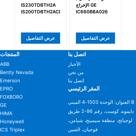
IS200AEGIH1BBR2
الإخراج GE
H2A
H2ACD
IC660BBA026
عرض التفاصيل
عرض التفاصيل
عرض
اتصل بنا
المنتجات
الأخبار
ABB
من نحن
Bently Nevada
اتصل بنا
Emerson
المقر الرئيسي
EPRO
FOXBORO
العنوان: الوحدة 1503-4 المبنى B
GE
دايموند كوست، رقم 96-2 طريق
HIMA
لوجيانج، منطقة سيمينج، شيامن،
Honeywell
فوجيان، الصين
ICS Triplex