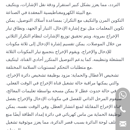
التردد، مما يعزز بشكل كبير استقرار ودقة نقل الإشارات، ويتكيف
مع البيئة الكهرومغناطيسية المعقدة في الصناعة.
التكوين المرن والتكيف مع التكرار: بمساعدة أسلاك التوصيل، يمكن
تكوين المعلمات مثل نوع إشارة الإدخال، التيار أو الجهد، ونطاق تيار
الإخراج بمرونة. ويتم تحقيق توزيع الإشارات لنظام التكرار الثلاثي
من خلال الموصلات. يمكن تقسيم إشارة الإدخال إلى ثلاثة مكونات
للإدخال والإخراج، ويقوم الإخراج بتجميع تيار المكونات الثلاثة
المشغلة وتنظيمه. كما يدعم التوصيل المتكرر أحادي القناة، ليتكيف
مع متطلبات التحكم لمستويات السلامة المختلفة.
تشخيص الأعطال والحماية: مزود بوظيفة تشخيص دائرة الإخراج،
والتي يمكنها مراقبة حالة تشغيل قناة الإخراج في الوقت الفعلي.
في حالة حدوث عطل لا يمكن مسحه بواسطة تعليمات المعالج،
سيقوم المرحل الذاتي للفصل في مكونات الإدخال والإخراج بفصل
قناة الإخراج المقابلة لمنع انتشار العطل. وفي الوقت نفسه، يمكن
لوظيفة الحماية من ماس كهربائي في دائرة إمداد الطاقة أيضًا منع
تلف لوحة الدائرة بسبب قصر الدائرة، مما يعزز موثوقية تشغيل
المعدات.