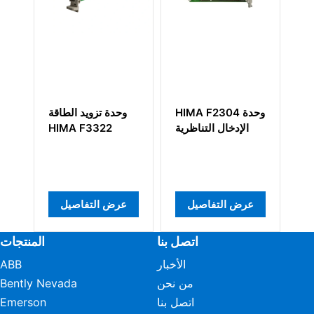
خال
وحدة الإدخال
HIMA F2304 وحدة
 HIMA
الرقمي HIMA
الإدخال التناظرية
MC2-440-
F8
12TSB-1-1D
عرض التفاصيل
عرض التفاصيل
اتصل بنا
المنتجات
الأخبار
ABB
من نحن
Bently Nevada
اتصل بنا
Emerson