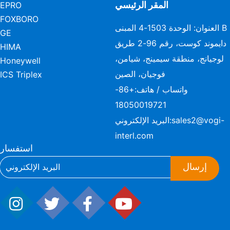
المقر الرئيسي
EPRO
FOXBORO
العنوان: الوحدة 1503-4 المبنى B
GE
دايموند كوست، رقم 96-2 طريق
HIMA
لوجيانج، منطقة سيمينج، شيامن،
Honeywell
فوجيان، الصين
ICS Triplex
واتساب / هاتف:
+86-
18050019721
sales2@vogi-
البريد الإلكتروني:
interl.com
استفسار
إرسال