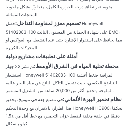
مئوية عبر نطاق درجة الحرارة الكامل، متجاوزًا بشكل ملحوظ
المنتجات المماثلة.
تصميم معزز لمقاومة التداخل:
حصل Honeywell
51402083-100 على شهادة الحماية من المستوى الثالث EMC،
مما يحافظ على استقرار الإشارة حتى عند التشغيل مع العواكس أو
المحركات الكبيرة.
أمثلة على تطبيقات مشاريع دولية
محطة تحلية المياه في الشرق الأوسط:
تم نشر 32 جهاز
استشعار Honeywell 51402083-100 لمراقبة ضغط أغشية
التناضح العكسي، حيث تتحمل التآكل الناتج عن مياه البحر عالية
الملوحة وتحقق أكثر من 20,000 ساعة من التشغيل المستمر.
نظام تخمير البيرة الألماني:
في مصنع جعة في ميونيخ، يحقق
هذا الطراز، بالاقتران مع وحدة التحكم Honeywell HC900، تحكمًا
دقيقًا في حلقة مغلقة لضغط خزان التخمير، مع خطأ أقل من ±1.5
كيلو باسكال.