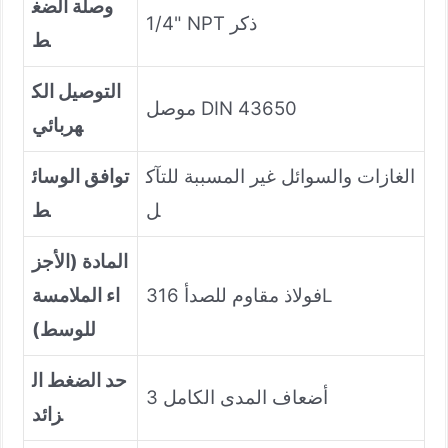
وصلة الضغ
1/4" NPT ذكر
ط
التوصيل الك
موصل DIN 43650
هربائي
الغازات والسوائل غير المسببة للتآك
توافق الوسائ
ل
ط
المادة (الأجز
فولاذ مقاوم للصدأ 316L
اء الملامسة
للوسط)
حد الضغط ال
3 أضعاف المدى الكامل
زائد