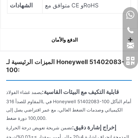
متوافق مع CE وRoHS
الشهادات
الدفع والأمان
الميزات الرئيسية لـ Honeywell 51402083-
100:
قابلية التكيف مع البيئات القاسية:
يصمد غشاء الفولاذ
المقاوم للصدأ 316L في Honeywell 51402083-100 أمام التآكل
الكيميائي وصدمات الضغط العالي، مع عمر افتراضي يصل إلى
100,000 دورة ضغط.
إخراج إشارة دقيق:
تضمن شريحة تعويض درجة الحرارة
المدمجة انحراف إشارة 4-20 مللي أمبير بمقدار ≥±0.03%/درجة