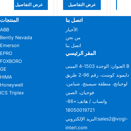
عرض التفاصيل
عرض التفاصيل
عرض التف
اتصل بنا
المنتجات
الأخبار
ABB
من نحن
Bently Nevada
اتصل بنا
Emerson
المقر الرئيسي
EPRO
FOXBORO
العنوان: الوحدة 1503-4 المبنى B
GE
دايموند كوست، رقم 96-2 طريق
HIMA
لوجيانج، منطقة سيمينج، شيامن،
Honeywell
فوجيان، الصين
ICS Triplex
واتساب / هاتف:
+86-
18050019721
sales2@vogi-
البريد الإلكتروني:
interl.com