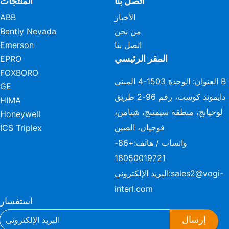
اتصل بنا
المنتجات
الأخبار
ABB
من نحن
Bently Nevada
اتصل بنا
Emerson
المقر الرئيسي
EPRO
FOXBORO
العنوان: الوحدة 1503-4 المبنى B
GE
دايموند كوست، رقم 96-2 طريق
HIMA
لوجيانج، منطقة سيمينج، شيامن،
Honeywell
فوجيان، الصين
ICS Triplex
واتساب / هاتف:
+86-
18050019721
sales2@vogi-
البريد الإلكتروني:
interl.com
استفسار
إرسال