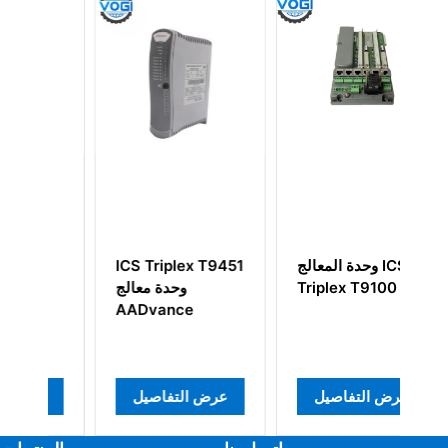
ICS Triplex T8100
وحدة المعالج ICS
plex T9451
Rack Trusted
Triplex T9100
وح
nce
TMR Controller
Chassis
عرض التفاصيل
عرض التفاصيل
عرض الت