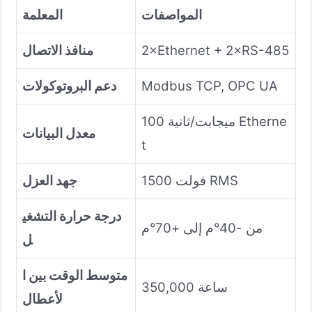
المواصفات
المعلمة
2×Ethernet + 2×RS-485
منافذ الاتصال
Modbus TCP, OPC UA
دعم البروتوكولات
100 ميجابت/ثانية Etherne
معدل البيانات
t
1500 فولت RMS
جهد العزل
درجة حرارة التشغي
من -40°م إلى +70°م
ل
متوسط الوقت بين ا
350,000 ساعة
لأعطال