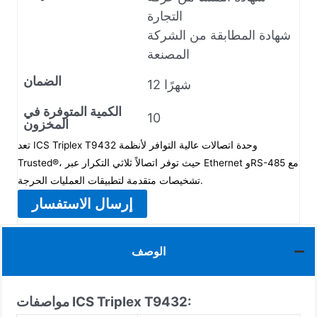
التجارة
شهادة المطابقة من الشركة
المصنعة
الضمان
12 شهرًا
الكمية المتوفرة في
10
المخزون
تعد ICS Triplex T9432 وحدة اتصالات عالية التوافر لأنظمة
Trusted®، حيث توفر اتصالاً ثلاثي التكرار عبر Ethernet وRS-485 مع
تشخيصات متقدمة لتطبيقات العمليات الحرجة.
إرسال الاستفسار
الوصف
مواصفات ICS Triplex T9432: