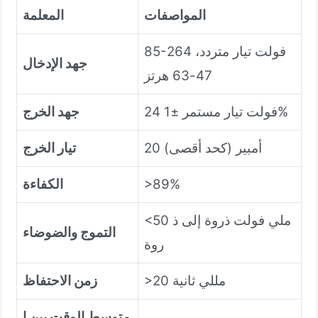
المواصفات
المعلمة
85-264 فولت تيار متردد،
جهد الإدخال
47-63 هرتز
24 فولت تيار مستمر ±1%
جهد الخرج
20 أمبير (كحد أقصى)
تيار الخرج
>89%
الكفاءة
<50 ملي فولت ذروة إلى ذ
التموج والضوضاء
روة
>20 مللي ثانية
زمن الاحتفاظ
متوسط الوقت بين ا