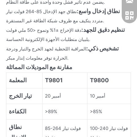
يضمن عدم تأثير فشل وحدة واحدة على طاقة النظام.
نطاق إدخال واسع:
نطاق جهد الإدخال 85-264 فولت تيار
متردد يتكيف مع ظروف شبكة الطاقة غير المستقرة.
تنظيم دقيق للجهد:
دقة الإخراج ±1% وتموج <50 ملي فولت
يلبيان متطلبات الأجهزة الإلكترونية الحساسة.
تشخيص ذكي:
المراقبة اللحظية لجهد الخرج والتيار ودرجة
الحرارة توفر معلومات إنذار مبكر.
مقارنة مع الموديلات المماثلة
T9800
T9801
المعلمة
تيار الخرج
10 أمبير
20 أمبير
الكفاءة
>89%
>85%
نطاق
100-240 فولت تيار
85-264 فولت تيار
متردد
متردد