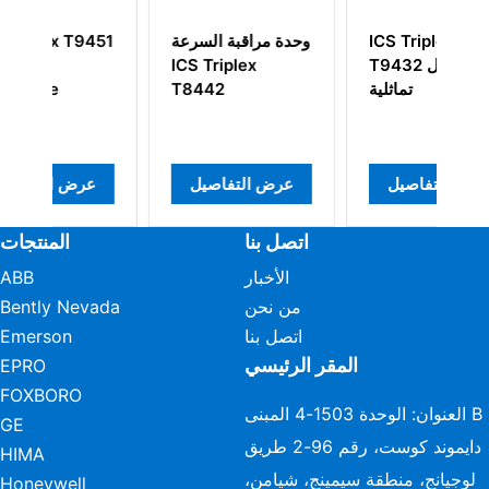
ICS Triplex
ICS Triplex
وحدة مراقبة 
T8800 Trusted
T9432 وحدة إدخال
iplex
وحدة إدخال رقمية
تماثلية
2
40 قناة 24Vdc
FTA
عرض التفاصيل
عرض التفاصيل
عرض التفا
اتصل بنا
المنتجات
الأخبار
ABB
من نحن
Bently Nevada
اتصل بنا
Emerson
المقر الرئيسي
EPRO
FOXBORO
العنوان: الوحدة 1503-4 المبنى B
GE
دايموند كوست، رقم 96-2 طريق
HIMA
لوجيانج، منطقة سيمينج، شيامن،
Honeywell