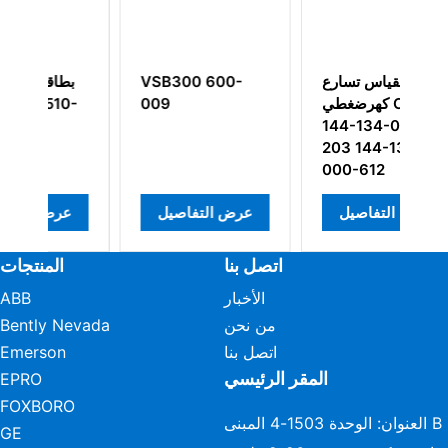
I
مقياس تسارع
VSB300 600-
ب
كيف
كهرضغطي CA134
009
-
رة
144-134-000-
203 144-134-
000-612
عرض التفاصيل
عرض التفاصيل
ع
اتصل بنا
المنتجات
الأخبار
ABB
من نحن
Bently Nevada
اتصل بنا
Emerson
المقر الرئيسي
EPRO
FOXBORO
العنوان: الوحدة 1503-4 المبنى B
GE