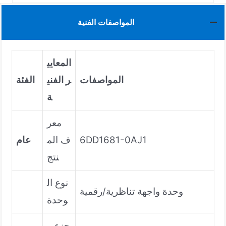
المواصفات الفنية
المعايي
المواصفات
ر الفني
الفئة
ة
معر
6DD1681-0AJ1
ف الم
عام
نتج
نوع ال
وحدة واجهة تناظرية/رقمية
وحدة
جزء م