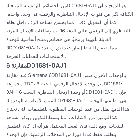
من الخصائص الرئيسية للمنتج 6DD1681-0AJ1 هو الدمج عالي
الكثافة لكل من قنوات الإدخال التناظرية والرقمية في وحدة واحدة،
مما يحسن مساحة الرف داخل نظام TDC. كما أن التحويل
التناظري إلى الرقمي عالي الدقة 16 بت ونطاقات الإدخال المرنة
القابلة للتهيئة برمجيًا هي خصائص منتج أساسية للوحدة
6DD1681-0AJ1، مما يضمن التقاط إشارات دقيق ومتعدد
الاستخدامات للعمليات الحرجة.
مقارنة 6DD1681-0AJ1
عند مقارنة Siemens 6DD1681-0AJ1 بالوحدات الأخرى ضمن
مجموعة TDC، مثل وحدة الإدخال الرقمي البحت 6DD1681-
0AH1 أو وحدة الإدخال التناظري البحت 6DD1681-0AD1، فإن
الميزة الأساسية للوحدة 6DD1681-0AJ1 هي وظيفتها الهجينة.
هذا الدمج يقلل من عدد الوحدات المطلوبة للتطبيقات التي تحتاج
كلا النوعين من الإشارات، مما يبسط التكوين ويوفر مساحة
الفتحات. ومع ذلك، فإن العيب المحتمل هو أنه إذا كان التطبيق
يتطلب فقط عددًا كبيرًا من المدخلات الرقمية، فإن الوحدة