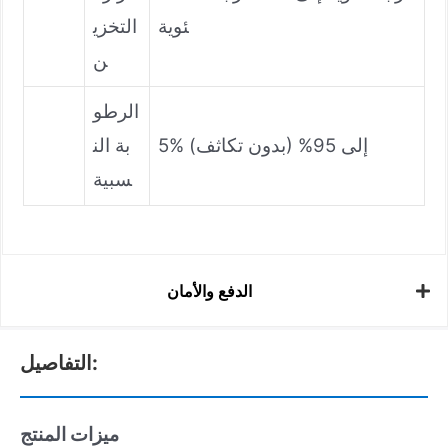
ئوية
التخزي
ن
الرطو
5% إلى 95% (بدون تكاثف)
بة الن
سبية
الدفع والأمان
التفاصيل:
ميزات المنتج