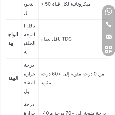
< 50 ميكروثانية لكل قناة
لتحوي
ل
ناقل ا
للوحة
الواج
ناقل نظام TDC
الخلفي
هة
ة
درجة
من 0 درجة مئوية إلى +60 درجة
حرارة
البيئة
مئوية
التشغ
يل
درجة
-40 درجة مئوية إلى +70 درجة م
حرارة