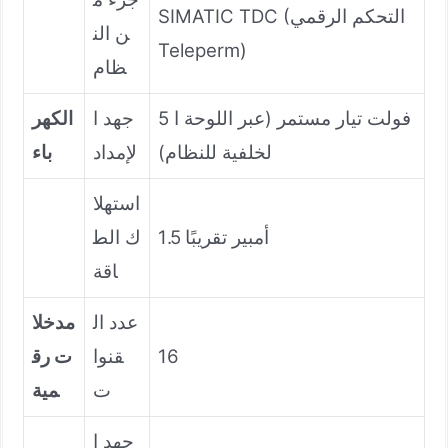
SIMATIC TDC (التحكم الرقمي
ن الن
Teleperm)
ظام
5 فولت تيار مستمر (عبر اللوحة ا
جهد ا
الكهر
لخلفية للنظام)
لإمداد
باء
استهلا
1.5 أمبير تقريبًا
ك الط
اقة
عدد ال
مدخلا
16
قنوا
ت رق
ت
مية
جهد ا