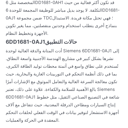
المخصصة مثل 6DD1681-0AH1 قد تكون أكثر فعالية من حيث
التكلفة. لا يوجد بديل مباشر للوظيفة المجمعة للوحدة 6DD1681-
0AJ1 ضمن مجموعة TDC؛ فهي تحتل مكانة فريدة. الاستبدال
بنماذج أخرى يتطلب استخدام وحدتين منفصلتين، مما يغير تكوين
الأجهزة وتخطيط النظام.
حالات التطبيق
6DD1681-0AJ1
أدت المتانة والدقة العالية لوحدة Siemens 6DD1681-0AJ1 إلى
نشرها بشكل كبير في مشاريع الهندسة الأجنبية واسعة النطاق.
تُستخدم على نطاق واسع في أتمتة محطات توليد الطاقة الكبرى،
بما في ذلك أنظمة التحكم في التوربينات الغازية والبخارية، حيث
تكون معالجة السرعة العالية والتعامل الموثوق مع الإشارات أمرًا
بالغ الأهمية للسلامة والكفاءة. علاوة على ذلك، تعتبر Siemens
6DD1681-0AJ1 شائعة في التصنيع الصناعي الثقيل، مثل خطوط
إنتاج السيارات ومطاحن الدرفلة المعدنية، حيث تتفاعل مع آلاف
أجهزة الاستشعار لتوفير بيانات في الوقت الفعلي لحلقات التحكم
المعقدة في الحركة والعمليات.