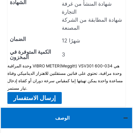
الشهادة
شهادة المنشأ من غرفة
التجارة
شهادة المطابقة من الشركة
المصنعة
الضمان
12 شهرًا
الكمية المتوفرة في
3
المخزون
وحدة المراقبة VIBRO METER(Meggitt) VSV301 600-034 هي
وحدة مراقبة، تحتوي على قناتين مستقلتين للاهتزاز الديناميكي وقناة
مساعدة واحدة يمكن تهيئتها إما كمقياس سرعة دوران أو كقناة إدخال
تيار مستمر.
إرسال الاستفسار
الوصف