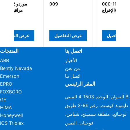
074-422 وحدة
000-113 بطاقة
تحكم الرف
الإدخال/الإخراج
عرض التفاصيل
عرض التفاصيل
عرض التفا
اتصل بنا
المنتجات
الأخبار
ABB
من نحن
Bently Nevada
اتصل بنا
Emerson
المقر الرئيسي
EPRO
FOXBORO
العنوان: الوحدة 1503-4 المبنى B
GE
دايموند كوست، رقم 96-2 طريق
HIMA
لوجيانج، منطقة سيمينج، شيامن،
Honeywell
فوجيان، الصين
ICS Triplex