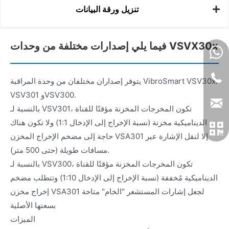
تنزيل ورقة البيانات
فيما يلي إصدارات مختلفة من وحدات VSVX30x
يتوفر إصداران مختلفان من وحدة المراقبة VibroSmart VSV30x:
VSV301 وVSV300.
بالنسبة لـ VSV301، تكون المخرجات المخزنة مؤقتًا للقناة
الديناميكية مخزنة (نسبة الإخراج إلى الإدخال 1:1) ولا تكون هناك
حاجة إلى مضخم الإخراج المخزن VSA301 إلا لنقل الإشارة عبر
مسافات طويلة (حتى 500 متر).
بالنسبة لـ VSV300، تكون المخرجات المخزنة مؤقتًا للقناة
الديناميكية مُخففة (نسبة الإخراج إلى الإدخال 1:10) وتتطلب مضخم
إخراج مخزن VSA301 لجعل إشارات المستشعر "الخام" متاحة
بسعتها الأصلية
الميزات