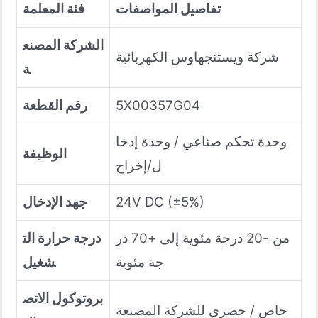
تفاصيل المواصفات
فئة المعلمة
الشركة المصنع
شركة ويستنجهاوس الكهربائية
ة
5X00357G04
رقم القطعة
وحدة تحكم صناعي / وحدة إدخا
الوظيفة
ل/إخراج
24V DC (±5%)
جهد الإدخال
من -20 درجة مئوية إلى +70 در
درجة حرارة الت
جة مئوية
شغيل
بروتوكول الاتص
خاص / حصري للشركة المصنعة