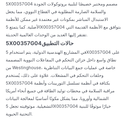
5X00357G04 مصمم ومختبر خصيصًا لتلبية بروتوكولات الجودة
والسلامة الصارمة المطلوبة في القطاع النووي، مما يجعل
الاستبدال المباشر بمكونات غير معتمدة غير ممكن للأنظمة
الأصلية. كما يتمتع 5X00357G04 بتوافق مع الأنظمة القديمة التي
تفتقر إليها العديد من الوحدات العالمية الحديثة.
حالات التطبيق
5X00357G04
في المشاريع الهندسية الدولية، يتم استخدام 5X00357G04 على
نطاق واسع داخل خزائن التحكم في المفاعلات النووية المصممة
من Westinghouse، خاصة في عمليات جمع البيانات التناظرية
وحلقات التحكم في المشغلات. علاوة على ذلك، يُستخدم
5X00357G04 بكثافة في أنظمة تسلسل التوربينات وأنظمة
مراقبة السلامة في محطات توليد الطاقة في جميع أنحاء أمريكا
الشمالية وأوروبا، مما يشكل مكونًا أساسيًا لمعالجة البيانات
التشغيلية. موثوقيته تجعل 5X00357G04 خيارًا موثوقًا للبنية
التحتية الحيوية.