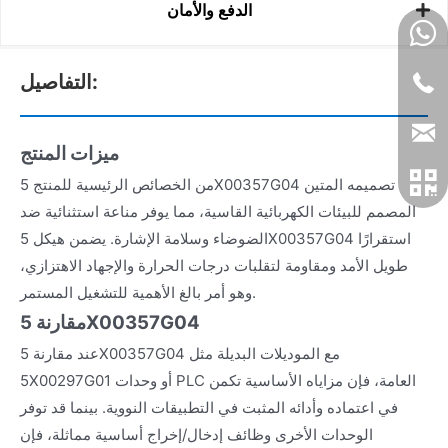
الدفع والأمان
التفاصيل:
ميزات المنتج
من الخصائص الرئيسية للمنتج 5X00357G04 تصميمه المتين
المصمم للبيئات الكهربائية القاسية، مما يوفر مناعة استثنائية ضد
الضوضاء وسلامة الإشارة. يضمن هيكل 5X00357G04 استقرارًا
طويل الأمد ومقاومة لتقلبات درجات الحرارة والإجهاد الاهتزازي،
وهو أمر بالغ الأهمية للتشغيل المستمر.
مقارنة 5X00357G04
عند مقارنة 5X00357G04 مع الموديلات البديلة مثل
5X00297G01 أو وحدات PLC العامة، فإن مزاياه الأساسية تكمن
في اعتماده وأدائه المثبت في التطبيقات النووية. بينما قد توفر
الوحدات الأخرى وظائف إدخال/إخراج أساسية مماثلة، فإن