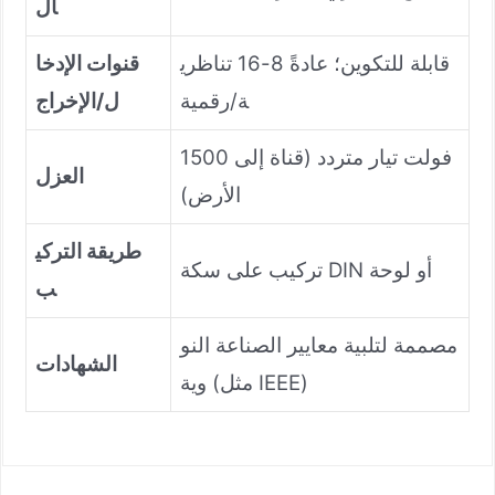
ال
قابلة للتكوين؛ عادةً 8-16 تناظري
قنوات الإدخا
ة/رقمية
ل/الإخراج
1500 فولت تيار متردد (قناة إلى
العزل
الأرض)
طريقة التركي
تركيب على سكة DIN أو لوحة
ب
مصممة لتلبية معايير الصناعة النو
الشهادات
وية (مثل IEEE)