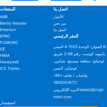
اتصل بنا
المنتجات
الأخبار
ABB
من نحن
Bently Nevada
اتصل بنا
Emerson
المقر الرئيسي
EPRO
FOXBORO
العنوان: الوحدة 1503-4 المبنى B
GE
دايموند كوست، رقم 96-2 طريق
HIMA
لوجيانج، منطقة سيمينج، شيامن،
Honeywell
فوجيان، الصين
ICS Triplex
واتساب / هاتف:
+86-
18050019721
sales2@vogi-
البريد الإلكتروني:
interl.com
استفسار