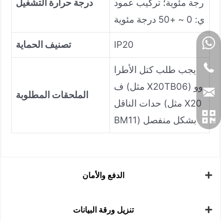
رجة مئوية؛ تركيب عمود
درجة حرارة التشغيل
ي: 0 ~ +50 درجة مئوية
IP20
تصنيف الحماية
يجب طلب كتل الأطرا
ف (مثل X20TB06) وو
الملحقات المطلوبة
حدات الناقل (مثل X20
BM11) بشكل منفصل
الدفع والأمان
تنزيل ورقة البيانات