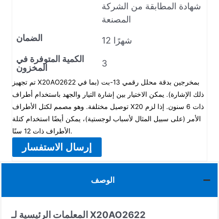
شهادة المطابقة من الشركة
المصنعة
الضمان
12 شهرًا
الكمية المتوفرة في
3
المخزون
تم تجهيز X20AO2622 بمخرجين بدقة محلل رقمي 13-بت (بما في
ذلك الإشارة). يمكن الاختيار بين إشارة التيار والجهد باستخدام أطراف
توصيل مختلفة. وهو مصمم لكتل الأطراف X20 ذات 6 سنون. إذا لزم
الأمر (على سبيل المثال لأسباب لوجستية)، يمكن أيضًا استخدام كتلة
الأطراف ذات 12 سنًا.
إرسال الاستفسار
الوصف
المعلمات الرئيسية لـ X20AO2622