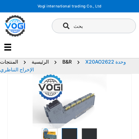
تخطى
Vogi international trading Co., Ltd
إلى
المحتوى
بحث
X20AO2622 وحدة
B&R
الرئيسية
المنتجات
الإخراج التناظري