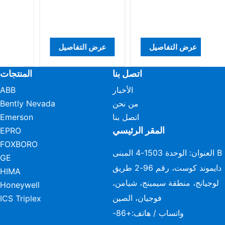
الإ
عرض التفاصيل
عرض التفاصيل
اتصل بنا
المنتجات
الأخبار
ABB
من نحن
Bently Nevada
اتصل بنا
Emerson
المقر الرئيسي
EPRO
FOXBORO
العنوان: الوحدة 1503-4 المبنى B
GE
دايموند كوست، رقم 96-2 طريق
HIMA
لوجيانج، منطقة سيمينج، شيامن،
Honeywell
فوجيان، الصين
ICS Triplex
واتساب / هاتف:
+86-