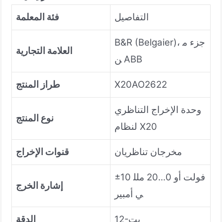
التفاصيل
فئة المعلمة
B&R (Belgaier)، جزء م
العلامة التجارية
ن ABB
X20AO2622
طراز المنتج
وحدة الإخراج التناظري
نوع المنتج
لنظام X20
مخرجان تناظريان
قنوات الإخراج
±10 فولت أو 0...20 ملل
إشارة الخرج
ي أمبير
12-بت
الدقة