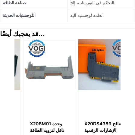
التحكم في التوربينات، إلخ.
صناعة الطاقة
أنظمة لوجستية آلية
اللوجستيات الحديثة
قد يعجبك أيضًا...
لة
X20DS4389 معالج
X20BM01 وحدة
ل/
الإشارات الرقمية
ناقل لتزويد الطاقة