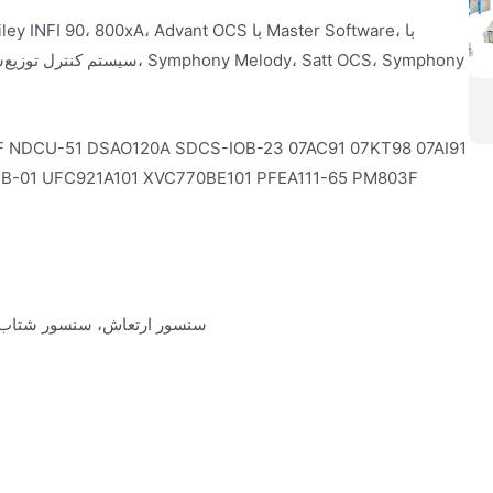
B-01 UFC921A101 XVC770BE101 PFEA111-65 PM803F
سنسور ارتعاش، سنسور شتاب، م