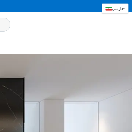
فارسی
▾