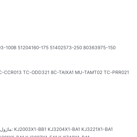
TC-CCR013 TC-ODD321 8C-TAIXA1 MU-TAMT02 TC-PRR021