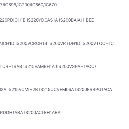
ماژول CPU، ماژول ارتباطی، ماژول آنالوگ دیجیتال /IC670
AICH1D IS200VCRCH1B IS200VRTDH1D IS200VTCCH1C
TURH1BAB IS215VAMBH1A (IS200VSPAH1ACC)
H2A IS215VCMIH2B IS215UCVEM06A IS200ERBPG1ACA
ERDDH1ABA IS200ACLEH1ABA