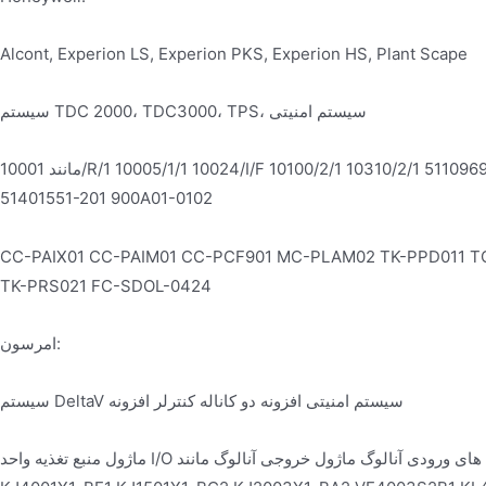
Alcont, Experion LS, Experion PKS, Experion HS, Plant Scape
سیستم TDC 2000، TDC3000، TPS، سیستم امنیتی
مانند 10001/R/1 10005/1/1 10024/I/F 10100/2/1 10310/2/1 51109693-100B 51204160-175 51402573-250 80363975-150
51401551-201 900A01-0102
CC-PAIX01 CC-PAIM01 CC-PCF901 MC-PLAM02 TK-PPD011 
TK-PRS021 FC-SDOL-0424
امرسون:
سیستم DeltaV سیستم امنیتی افزونه دو کاناله کنترلر افزونه
ماژول منبع تغذیه واحد I/O ماژول های ورودی آنالوگ ماژول خروجی آنالوگ مانند: KJ2003X1-BB1 KJ3204X1-BA1 KJ3221X1-BA1