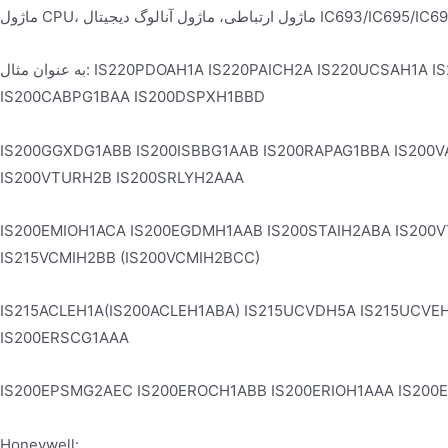
IC693/IC695/IC697/IC698/IC200/IC660
به عنوان مثال: IS220PDOAH1A IS220PAICH2A IS220UCSAH1A IS220PDIOH1B IS220YDOAS1A IS200BAIAH1BEE
IS200CABPG1BAA IS200DSPXH1BBD
IS200GGXDG1ABB IS200ISBBG1AAB IS200RAPAG1BBA IS200V
IS200VTURH2B IS200SRLYH2AAA
IS200EMIOH1ACA IS200EGDMH1AAB IS200STAIH2ABA IS200V
IS215VCMIH2BB (IS200VCMIH2BCC)
IS215ACLEH1A(IS200ACLEH1ABA) IS215UCVDH5A IS215UCVE
IS200ERSCG1AAA
IS200EPSMG2AEC IS200EROCH1ABB IS200ERIOH1AAA IS200
Honeywell: