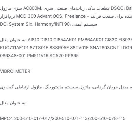
سری ماژول AC800M، قطعات یدکی ربات‌های صنعتی سری DSQC، Bailey INFI 90، 800xA، Advant OCS با Master Software، با
نرم‌افزار MOD 300 Advant OCS، Freelance – سیستم کنترل توزیع‌شده برای صنعت فرآیند، Symphony Melody، Satt OCS، Symphony
DCI System Six، Harmony/INFI 90، سیستم ایمنی
به عنوان مثال: AI810 DI810 CI854AK01 PM864AK01 CI830 EI803F NDCU-51 DSAO120A SDCS-IOB-23 07AC91 07KT98 07AI91
KUC711AE101 87TS01E 83SR05E 88TV01E SNAT603CNT LDGR
086348-001 PM511V16 SC520 PP865
VIBRO-METER:
بدل جریان گردابی، ماژول سیستم مانیتورینگ، ماژول ارتباطی گیت‌وی
به عنوان مثال:
MPC4 200-510-017-017/200-510-071-113/200-510-078-115