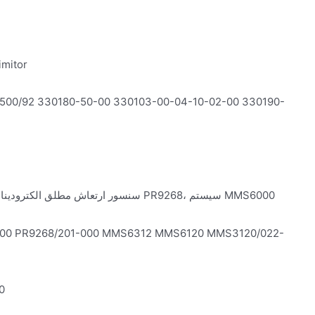
سیستم حفاظت نظارتی 3500/3300، پر
مبدل جریان گردابی PR6422/PR6423/PR6424/PR6426، سنسور ارتعاش مطلق الکترودینامیکی سری PR9268، سیستم MMS6000
GE: کارت