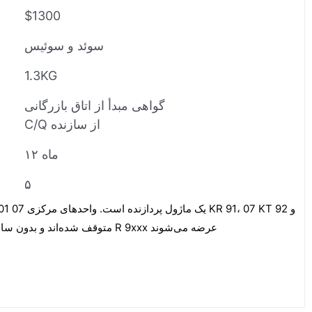
$1300
سوئد و سوئیس
1.3KG
گواهی مبدأ از اتاق بازرگانی
C/Q از سازنده
۱۲ ماه
۵
00R0101
07 KT 93 متوقف شده‌اند و بدون ساعت واقعی تحت شماره R 9xxx عرضه می‌شوند