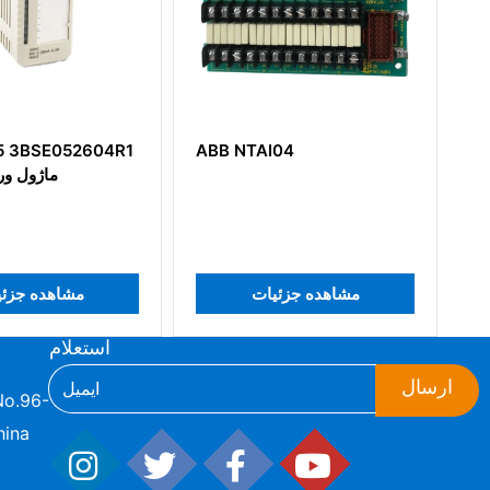
ماژول پردازش شبکه ABB
AI04
SPNPM22
مشاهده جزئیات
مشاهده جزئیات
استعلام
ارسال
hina