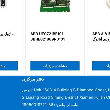
101
ABB AI815 3BSE052604R1
ABB NT
ماژول ورودی آنالوگ
101
مشاهده جزئیات
مشاهد
دفتر مرکزی
آدرس: Unit 1503-4 Building B Diamond Coast, No.96-
2 Lujiang Road Siming District Xiamen Fujian C
واتساپ/تلفن:
+86-18050019721