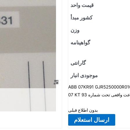
قیمت واحد
کشور مبدأ
وزن
گواهینامه
گارانتی
موجودی انبار
ABB 07KR91 GJR52500 یک ماژول پردازنده است. واحدهای مرکزی 07 KR 91، 07 KT 92 و
بدون اطلاع قبلی
ارسال استعلام