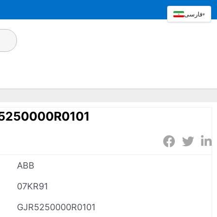
فارسی
▾
R5250000R0101
ABB
07KR91
GJR5250000R0101