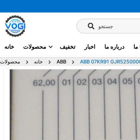
پرش
به
محتوا
جستجو
ما
درباره ما
اخبار
تخفیف
محصولات
خانه
ABB 07KR91 GJR525000
ABB
خانه
محصولات