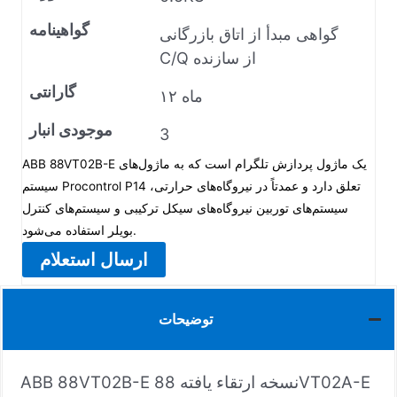
گواهینامه
گواهی مبدأ از اتاق بازرگانی
C/Q از سازنده
گارانتی
۱۲ ماه
موجودی انبار
3
ABB 88VT02B-E یک ماژول پردازش تلگرام است که به ماژول‌های
سیستم Procontrol P14 تعلق دارد و عمدتاً در نیروگاه‌های حرارتی،
سیستم‌های توربین نیروگاه‌های سیکل ترکیبی و سیستم‌های کنترل
بویلر استفاده می‌شود.
ارسال استعلام
توضیحات
ABB 88VT02B-E نسخه ارتقاء یافته 88VT02A-E