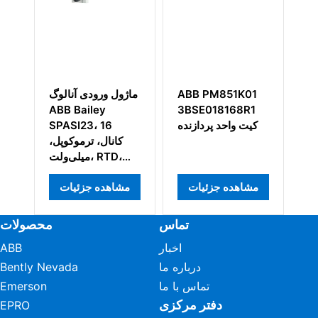
A
ABB PM851K01
ماژول ورودی آنالوگ
ABB Bailey
3BSE018168R1
3
وگ
کیت واحد پردازنده
SPASI23، 16
کانال، ترموکوپل،
میلی‌ولت، RTD،
سطح بالا
مشاهده جزئیات
مشاهده جزئیات
تماس
محصولات
اخبار
ABB
درباره ما
Bently Nevada
تماس با ما
Emerson
دفتر مرکزی
EPRO