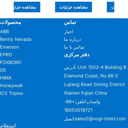
مشاهده جزئیات
مشاهده جزئیات
مش
تماس
محصولات
اخبار
ABB
درباره ما
Bently Nevada
تماس با ما
Emerson
دفتر مرکزی
EPRO
FOXBORO
آدرس: Unit 1503-4 Building B
GE
Diamond Coast, No.96-2
HIMA
Lujiang Road Siming District
Honeywell
Xiamen Fujian China
ICS Triplex
واتساپ/تلفن:
+86-
18050019721
sales2@vogi-interl.com
ایمیل:
استعلام