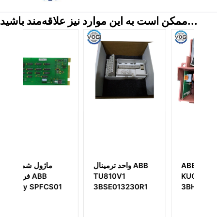
ممکن است به این موارد نیز علاقه‌مند باشید...
A
ABB
واحد ترمینال ABB
TU810V1
KUC755AE117
01
3BSE013230R1
3BHE005243R0117
PRO