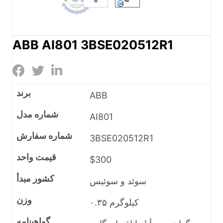
ABB AI801 3BSE020512R1
برند
ABB
شماره مدل
AI801
شماره سفارش
3BSE020512R1
قیمت واحد
$300
کشور مبدأ
سوئد و سوئیس
وزن
۰.۳۵ کیلوگرم
گواهینامه