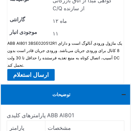
گواهی مبدأ از اتاق بازرگانی
C/Q از سازنده
گارانتی
۱۲ ماه
موجودی انبار
۱۱
ABB AI801 3BSE020512R1 یک ماژول ورودی آنالوگ است و دارای
8 کانال برای ورودی جریان می‌باشد. ورودی جریان قادر است بدون
آسیب، اتصال کوتاه به منبع تغذیه فرستنده را حداقل تا 30 ولت DC
تحمل کند.
ارسال استعلام
توضیحات
پارامترهای کلیدی ABB AI801
مشخصات
پارامتر