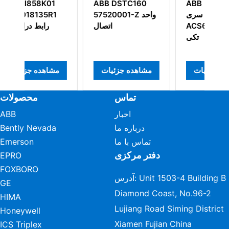
DSTC160
ABB NINT-62C
ABB PM802F
3BDH000002R1
اینورتر سری
57520001-
واحد پایه
ACS600 درایوهای
تکی
مشاهده جزئیات
مشاهده جزئیات
مشاهده جزئ
تماس
محصولات
اخبار
ABB
درباره ما
Bently Nevada
تماس با ما
Emerson
دفتر مرکزی
EPRO
FOXBORO
آدرس: Unit 1503-4 Building B
GE
Diamond Coast, No.96-2
HIMA
Lujiang Road Siming District
Honeywell
Xiamen Fujian China
ICS Triplex