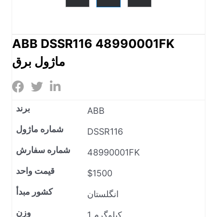
ABB DSSR116 48990001FK
ماژول برق
برند
ABB
شماره ماژول
DSSR116
شماره سفارش
48990001FK
قیمت واحد
$1500
کشور مبدأ
انگلستان
وزن
1 کیلوگرم