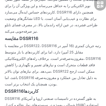
نویز الکتریکی را به حداقل می‌رساند و این ویژگی آن را برای
کاربردهای حساس ایده‌آل می‌سازد. DSSR116 همچنین دارای
نشانگرهای وضعیت LED برای نظارت و عیب‌یابی آسان است. با
طراحی فشرده، در عین ارائه راندمان بالا، در مصرف فضای تابلو
نیز صرفه‌جویی می‌کند.
مقایسه DSSR116
در مقایسه با DSSR122، DSSR116 رتبه جریان کمتری (16 آمپر در
مقابل 25 آمپر) دارد، اما برای کاربردهای با بار متوسط
مقرون‌به‌صرفه‌تر است. برخلاف رله‌های الکترومکانیکی، DSSR116
فاقد قطعات متحرک است و نیازهای تعمیر و نگهداری را کاهش
می‌دهد. برای نیازهای توان بالاتر، DSSR122 ممکن است ارجح
باشد، اما DSSR116 به دلیل تعادل بین عملکرد و مقرون‌به‌صرفه
بودن، همچنان یک انتخاب برتر است.
کاربردها
DSSR116
DSSR116 به طور گسترده در تاسیسات صنعتی اروپا و آمریکای
شمالی، به‌ویژه در سیستم‌های نوار نقاله و کنترل HVAC استفاده