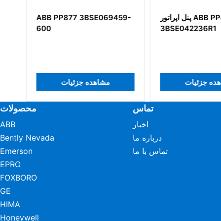
پنل اپراتور ABB PP865
ABB PP877 3BSE069459-
600
3BSE042236R1
هده جزئیات
مشاهده جزئیات
تماس
محصولات
اخبار
ABB
درباره ما
Bently Nevada
تماس با ما
Emerson
EPRO
FOXBORO
GE
HIMA
Honeywell