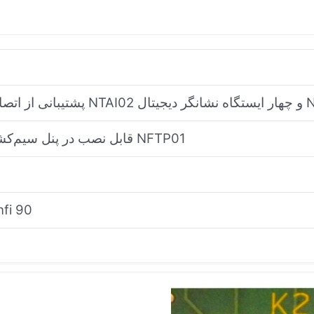
گر دیجیتال NDIS01
قابل نصب در پنل سیم‌کشی میدانی استاندارد NFTP01
سری  90