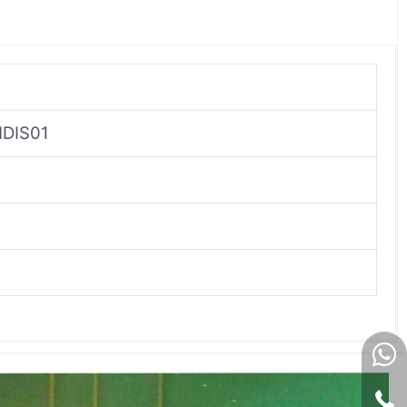
پشتیبانی از اتصال حداکثر چهار واحد NTAI02 و چهار ایستگاه نشان