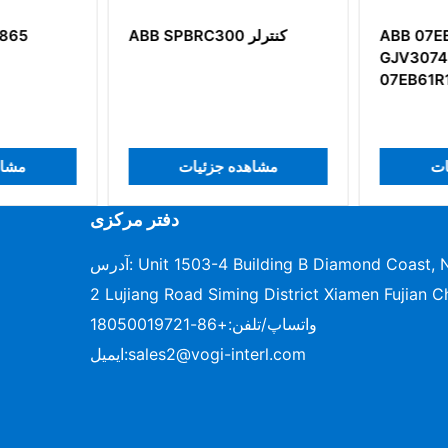
ABB 07EB
ABB SPBRC300 کنترلر
GJV3074
07EB61R1
ات
مشاهده جزئیات
مشا
دفتر مرکزی
آدرس: Unit 1503-4 Building B Diamond Coast, No.96-
2 Lujiang Road Siming District Xiamen Fujian C
واتساپ/تلفن:
+86-18050019721
sales2@vogi-interl.com
ایمیل: