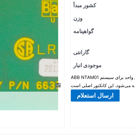
کشور مبدأ
وزن
گواهینامه
گارانتی
موجودی انبار
ABB NTAM01 یک واحد ترمینال اصلی آنالوگ است. این واحد برای سیستم ABB Infi یا Bailey DCS
ارسال استعلام