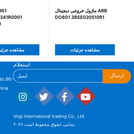
ماژول خروجی دیجیتال ABB
61
341R0001
DO801 3BSE020510R1
مشاهده جزئیات
مشاهده جزئی
استعلام
ارسال
hina
Vogi international trading Co., Ltd
۲۰۲۶ تمامی حقوق محفوظ است