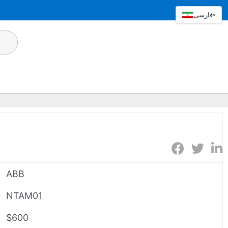
فارسی
▾
ABB
NTAM01
$600