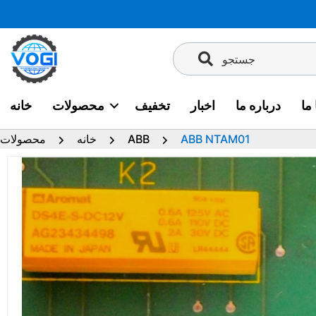
پرش
به
محتوا
جستجو
ما
درباره ما
اخبار
تخفیف
محصولات
خانه
ABB NTAM01
ABB
خانه
محصولات