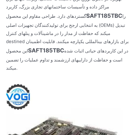
مراکز داده و تأسیسات ساختمانهای تجاری بزرگ، کاربرد
SAFT185TBC
را
گستردهای دارد. طراحی مقاوم این محصول
به انتخابی ارجح برای تولیدکنندگان تجهیزات اصلی (OEMs) تبدیل
میکند که حفاظت از مدار را در ماشینآلات و پنلهای کنترل
destined برای بازارهای بینالمللی یکپارچه میکنند. قابلیت اطمینان
SAFT185TBC
در این کاربردهای حیاتی اثبات شده
این محصول
است و حفاظت از داراییهای ارزشمند و تداوم عملیات را تضمین
میکند.