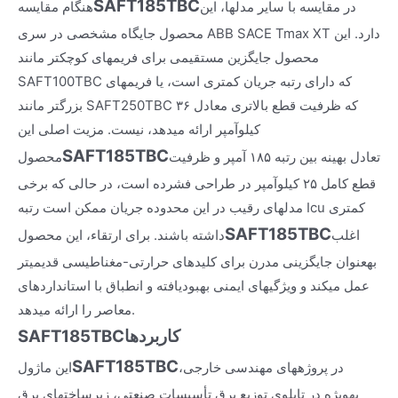
SAFT185TBC
در مقایسه با سایر مدلها، این
هنگام مقایسه
محصول جایگاه مشخصی در سری ABB SACE Tmax XT دارد. این
محصول جایگزین مستقیمی برای فریمهای کوچکتر مانند
SAFT100TBC که دارای رتبه جریان کمتری است، یا فریمهای
بزرگتر مانند SAFT250TBC که ظرفیت قطع بالاتری معادل ۳۶
کیلوآمپر ارائه میدهد، نیست. مزیت اصلی این
SAFT185TBC
تعادل بهینه بین رتبه ۱۸۵ آمپر و ظرفیت
محصول
قطع کامل ۲۵ کیلوآمپر در طراحی فشرده است، در حالی که برخی
مدلهای رقیب در این محدوده جریان ممکن است رتبه Icu کمتری
SAFT185TBC
اغلب
داشته باشند. برای ارتقاء، این محصول
بهعنوان جایگزینی مدرن برای کلیدهای حرارتی-مغناطیسی قدیمیتر
عمل میکند و ویژگیهای ایمنی بهبودیافته و انطباق با استانداردهای
معاصر را ارائه میدهد.
کاربردها
SAFT185TBC
SAFT185TBC
در پروژههای مهندسی خارجی،
این ماژول
بهویژه در تابلوی توزیع برق تأسیسات صنعتی، زیرساختهای برق