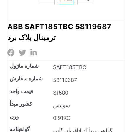
ABB SAFT185TBC 58119687
ترمینال بلاک برد
شماره ماژول
SAFT185TBC
شماره سفارش
58119687
قیمت واحد
$1500
کشور مبدأ
سوئیس
وزن
0.91KG
گواهینامه
گواهی مبدأ از اتاق بازرگانی