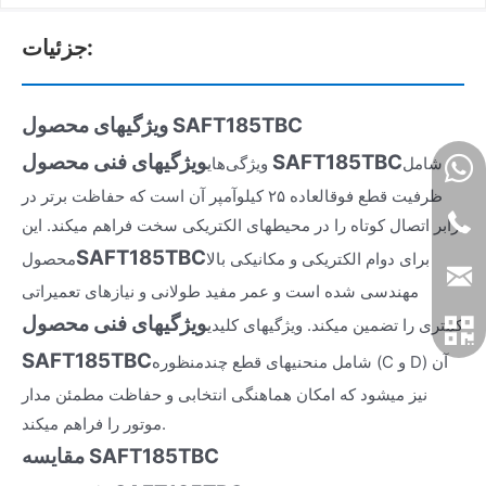
جزئیات:
ویژگیهای محصول SAFT185TBC
ویژگیهای فنی محصول SAFT185TBC
شامل
ویژگی‌های
ظرفیت قطع فوقالعاده ۲۵ کیلوآمپر آن است که حفاظت برتر در
برابر اتصال کوتاه را در محیطهای الکتریکی سخت فراهم میکند. این
SAFT185TBC
برای دوام الکتریکی و مکانیکی بالا
محصول
مهندسی شده است و عمر مفید طولانی و نیازهای تعمیراتی
ویژگیهای فنی محصول
کمتری را تضمین میکند. ویژگیهای کلیدی
SAFT185TBC
شامل منحنیهای قطع چندمنظوره (C و D) آن
نیز میشود که امکان هماهنگی انتخابی و حفاظت مطمئن مدار
موتور را فراهم میکند.
مقایسه SAFT185TBC