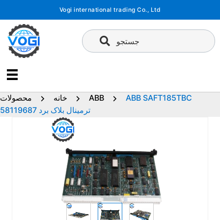
پرش
Vogi international trading Co., Ltd
به
محتوا
جستجو
ABB SAFT185TBC
ABB
خانه
محصولات
58119687 ترمینال بلاک برد