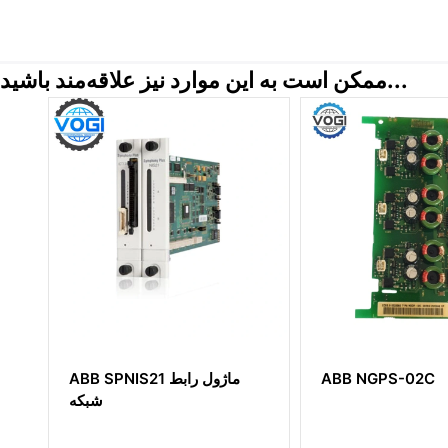
ممکن است به این موارد نیز علاقه‌مند باشید...
ABB NGPS-02C
ABB UFC721BE
3BHE021889R0