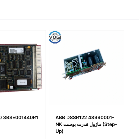
SR122 48990001-
ABB 83SR07-E
GJR23922700R1210