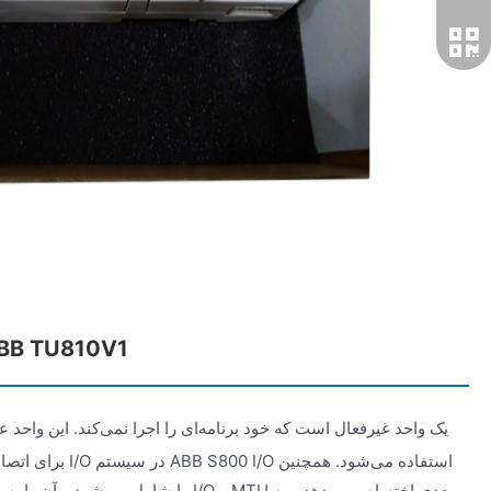
شرح عملکرد و کاربرد U810V1
برای اتصال سیم‌کشی م