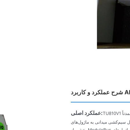
ABB T
عملکرد اصلی:
TU810V1 یک واحد غیرفعال است که خود برنامه‌ای را اجرا نمی‌کند. این واحد عمدتاً
یدانی به ماژول‌های I/O در سیستم ABB S800 I/O استفاده می‌شود. همچنین
بخشی از ModuleBus را شامل می‌شود و آن را به ماژول‌های I/O و MTU بعدی اختصاص می‌دهد و به