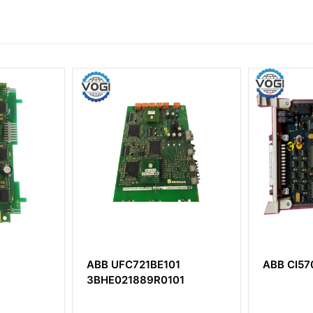
101
ABB CI570 3BSE001440R1
ABB DS
NK ماژول قدرت بوست (Step-
101
Up)