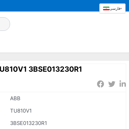
فارسی
▾
واحد ترمینال 0V1 3BSE013230R1
ABB
TU810V1
3BSE013230R1