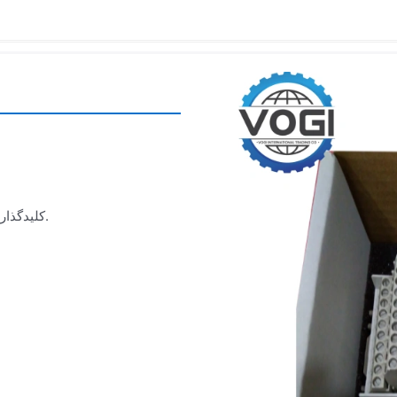
کلیدگذاری مکانیکی از قرارگیری ماژول ورودی/خروجی اشتباه جلوگیری می‌کند.