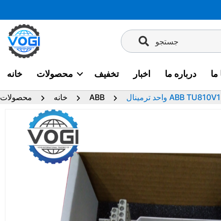
پرش
به
محتوا
جستجو
ما
درباره ما
اخبار
تخفیف
محصولات
خانه
ABB TU810V1 3BSE0
ABB
خانه
محصولات