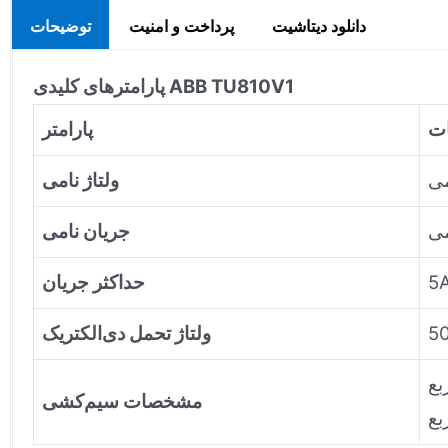
دانلود دیتاشیت
پرداخت و امنیت
توضیحات
پارامترهای کلیدی ABB TU810V1
ت
پارامتر
می
ولتاژ نامی
می
جریان نامی
5
حداکثر جریان
ولتاژ تحمل دی‌الکتریک
مشخصات سیم‌کشی