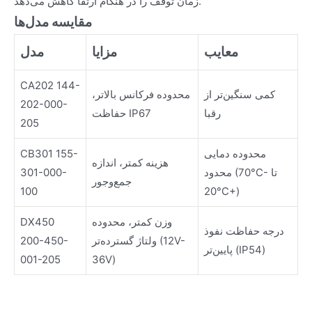
زمان توقف را در هنگام ارتقا کاهش می‌دهد.
مقایسه مدل‌ها
معایب
مزایا
مدل
CA202 144-
کمی سنگین‌تر از
محدوده فرکانس بالاتر،
202-000-
رقبا
حفاظت IP67
205
محدوده دمایی
CB301 155-
هزینه کمتر، اندازه
محدود (70°C- تا
301-000-
جمع‌وجور
100
20°C+)
وزن کمتر، محدوده
DX450
درجه حفاظت نفوذ
ولتاژ گسترده‌تر (12V-
200-450-
پایین‌تر (IP54)
001-205
36V)