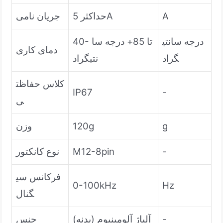
A
حداکثر 5A
جریان نامی
درجه سانتی
40- تا 85+ درجه سا
دمای کاری
گراد
نتیگراد
کلاس حفاظت
IP67
-
ی
g
120g
وزن
-
M12-8pin
نوع کانکتور
فرکانس سی
0-100kHz
Hz
گنال
-
آلیاژ آلومینیوم (بدنه)
جنس