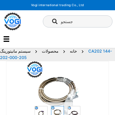
پرش
Vogi international trading Co., Ltd
به
محتوا
جستجو
CA202 144-
خانه
محصولات
سیستم مانیتورینگ
202-000-205