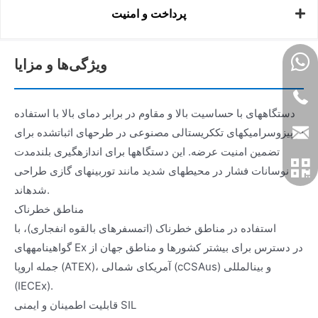
پرداخت و امنیت
ویژگی‌ها و مزایا
دستگاههای با حساسیت بالا و مقاوم در برابر دمای بالا با استفاده
از پیزوسرامیکهای تککریستالی مصنوعی در طرحهای اثباتشده برای
تضمین امنیت عرضه. این دستگاهها برای اندازهگیری بلندمدت
نوسانات فشار در محیطهای شدید مانند توربینهای گازی طراحی
شدهاند.
مناطق خطرناک
استفاده در مناطق خطرناک (اتمسفرهای بالقوه انفجاری)، با
گواهینامههای Ex در دسترس برای بیشتر کشورها و مناطق جهان از
جمله اروپا (ATEX)، آمریکای شمالی (cCSAus) و بینالمللی
(IECEx).
قابلیت اطمینان و ایمنی SIL