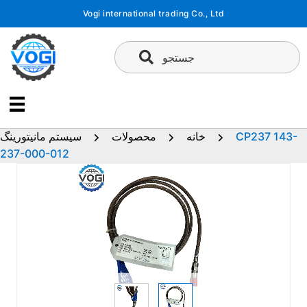
پرش
Vogi international trading Co., Ltd
به
محتوا
جستجو
CP237 143-
خانه
محصولات
سیستم مانیتورینگ
237-000-012