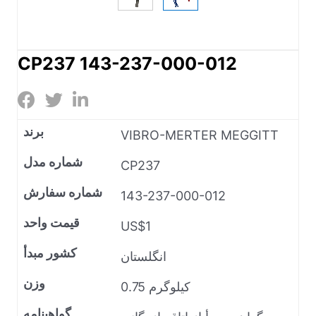
CP237 143-237-000-012
برند
VIBRO-MERTER MEGGITT
شماره مدل
CP237
شماره سفارش
143-237-000-012
قیمت واحد
US$1
کشور مبدأ
انگلستان
وزن
0.75 کیلوگرم
گواهینامه