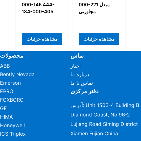
ماشین‌آلات MPC4
000-221 مبدل
000-145 444-
200-510-0
مجاورتی
134-000-405
034
ده جزئیات
مشاهده جزئیات
مشاهده جزئیات
تماس
محصولات
اخبار
ABB
درباره ما
Bently Nevada
تماس با ما
Emerson
دفتر مرکزی
EPRO
FOXBORO
آدرس: Unit 1503-4 Building B
GE
Diamond Coast, No.96-2
HIMA
Lujiang Road Siming District
Honeywell
Xiamen Fujian China
ICS Triplex