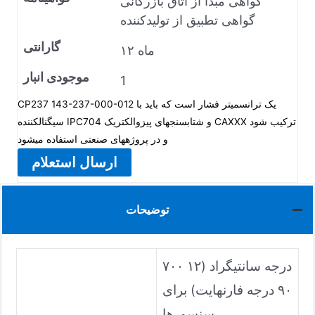
گواهی مبدأ از اتاق بازرگانی
گواهی تطبیق از تولیدکننده
گارانتی
۱۲ ماه
موجودی انبار
1
CP237 143-237-000-012 یک ترانسمیتر فشار است که باید با
سیگنالکننده IPC704 و شتابسنجهای پیزوالکتریک CAXXX ترکیب شود
و در پروژههای صنعتی استفاده میشود
ارسال استعلام
توضیحات
۷۰۰ درجه سانتیگراد (۱۲
۹۰ درجه فارنهایت) برای
سنسورها