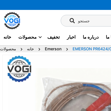
پرش
به
محتوا
جستجو
ما
درباره ما
اخبار
تخفیف
محصولات
خانه
EMERSON PR6424/
Emerson
خانه
محصولات