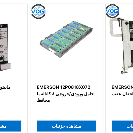
ON 12P0818X072
EMERSON ATCA-7150
ماژول انتقال عقب
حا
مشاهده جزئیات
مشاهده جزئیات