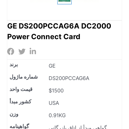
GE DS200PCCAG6A DC2000
Power Connect Card
برند
GE
شماره ماژول
DS200PCCAG6A
قیمت واحد
$1500
کشور مبدأ
USA
وزن
0.91KG
گواهینامه
گواهی مبدأ از اتاق بازرگانی