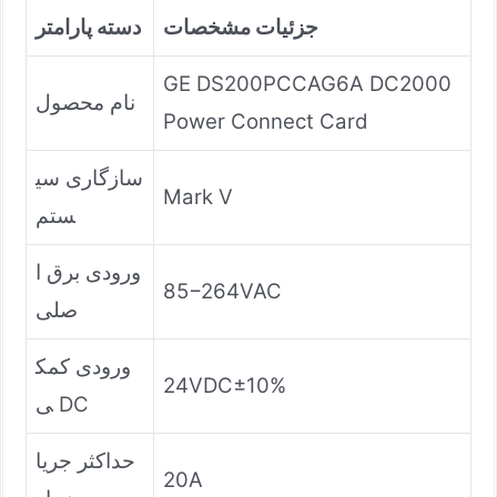
جزئیات مشخصات
دسته پارامتر
GE DS200PCCAG6A DC2000
نام محصول
Power Connect Card
سازگاری سی
Mark V
ستم
ورودی برق ا
85
−
264
V
A
C
صلی
ورودی کمک
24VDC±10%
ی DC
حداکثر جریا
20A