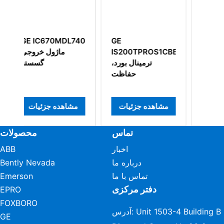
L740
GE
GE
IS200TPROS1CBB
IS220PAOCH1A
ماژول خروجی
ترمینال بورد،
آنالوگ
حفاظت
مشاهده جزئیات
مشاهده جزئیات
مشا
تماس
محصولات
اخبار
ABB
درباره ما
Bently Nevada
تماس با ما
Emerson
دفتر مرکزی
EPRO
FOXBORO
آدرس: Unit 1503-4 Building B
GE