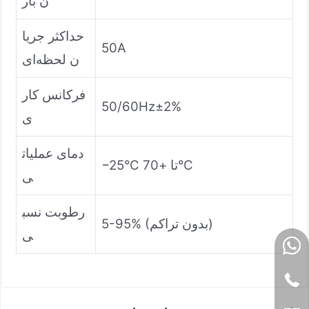
ن بار
حداکثر جریا
50A
ن لحظه‌ای
فرکانس کار
50/60Hz±2%
ی
دمای عملیات
−25°C تا +70°C
ی
رطوبت نسب
5-95% (بدون تراکم)
ی