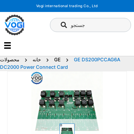
پرش
Vogi international trading Co., Ltd
به
محتوا
جستجو
GE DS200PCCAG6A
GE
خانه
محصولات
DC2000 Power Connect Card