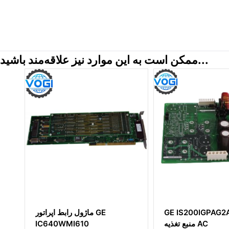
ممکن است به این موارد نیز علاقه‌مند باشید...
ژول
GE IS200IGPAG2AED برد
ماژول را
جی
منبع تغذیه AC
I610