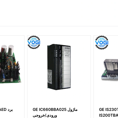
GE IS230TNAIH2C
GE IC660BBA025 ما
IS200TBAIH1CED
ورودی/خرو