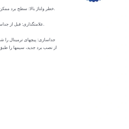
خطر ولتاژ بالا: سطح برد ممکن است دارای ولتاژ کشنده باشد. تنها پس از قطع کامل برق باید کار کرد.
علامتگذاری: قبل از جداسازی، برچسبهایی با شماره ترمینال مربوطه به هر خط اتصال بچسبانید.
جداسازی: پیچهای ترمینال را شل
از نصب برد جدید، سیمها را طبق ب