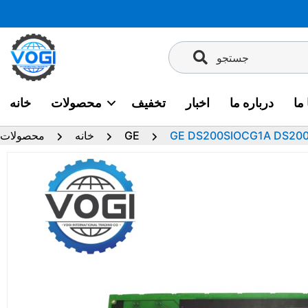
پرش
به
محتوا
جستجو
ما
درباره ما
اخبار
تخفیف
محصولات
خانه
GE DS200SIOCG1A DS20
GE
خانه
محصولات