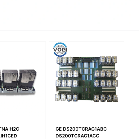
GE IS220PRTDH1B ماژول
GE DS200TCRAG1ABC
 دستگاه مقاومت حرارتی
DS200TCRAG1ACC