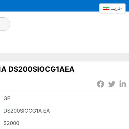
فارسی
▾
1A DS200SIOCG1AEA
GE
DS200SIOCG1A EA
$2000