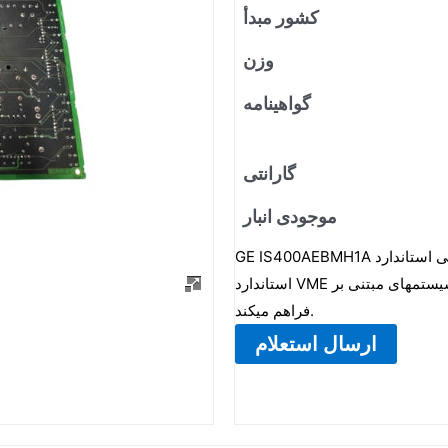
کشور مبدأ
وزن
گواهینامه
گارانتی
موجودی انبار
GE IS400AEBMH1A یک برد ورودی/خروجی استاندارد VME است که به عنوان یک برد جانبی مطابق با
استاندارد VME عمل کرده و عملکردهای ورودی و خروجی مختلفی را برای سیستمهای مبتنی بر VME
فراهم میکند.
ارسال استعلام