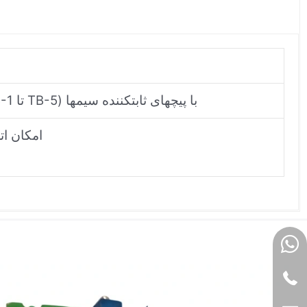
مجهز به ۵ بلوک ترمینال (TB-1 تا TB-5) با پیچهای ثابتکننده سیمها
امکان اتصال ح